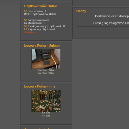
Użytkowników Online
Oceny
Gości Online: 1
Brak Użytkowników Online
Dodawanie ocen dostępn
Zarejestrowanych
Proszę się zalogować lu
Użytkowników: 1
Nieaktywowany Użytkownik: 0
Najnowszy Użytkownik:
@stryker
Losowa Fotka - Unimor
Neptun 501A
Neptun 501A
Losowa Fotka - Inne
FE 201
FE 201