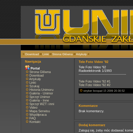
Download
Linki
Strona Główna
Artykuły
Nawigacja
Tele Foto Video '92
Tele Foto Video '92
Portal
Radioelektronik 1/1993
Strona Główna
----------------------------------------
Download
Artykuły
Tele Foto Video '92 #1
Linki
Tele Foto Video '92 #2
Szukaj
Historia Unimoru
stryker
listopad 15 2009 20:30:52
Galeria - Unimor
Sprzęt Unimor
Galeria - Inne
Sprzęt WZT i inni
Komentarze
Video
Mapa Serwisu
Brak komentarzy.
Współpraca
FAQ
Kontakt
Dodaj komentarz
Zaloguj się, żeby móc dodawać kome