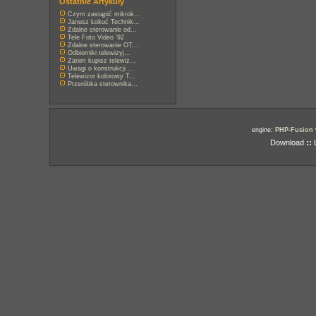
Ostatnie Artykuły
Czym zastąpić mikrok...
Janusz Łokuć Technik...
Zdalne sterowanie od...
Tele Foto Video '92
Zdalne sterowanie OT...
Odbiorniki telewizyj...
Zanim kupisz telewiz...
Uwagi o konstrukcji ...
Telewizor kolorowy T...
Przeróbka sterownika...
engine:
PHP-Fusion
Download
::