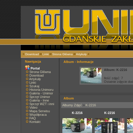
Download
Linki
Strona Główna
Artykuły
Nawigacja
Album - Informacje
Portal
Album: K-2216
Strona Główna
Download
Ilość zdjęć: 7
Artykuły
Ostatnie zdjęcie d
Linki
Szukaj
Historia Unimoru
Galeria - Unimor
Sprzęt Unimor
Album
Galeria - Inne
Sprzęt WZT i inni
Albumy Zdjęć
>
K-2216
Video
Mapa Serwisu
K-2216
K-2216
Współpraca
FAQ
Kontakt