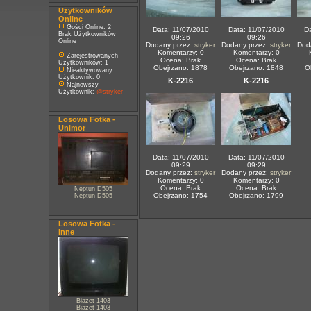
Użytkowników
Online
Gości Online: 2
Data: 11/07/2010
Data: 11/07/2010
Da
Brak Użytkowników
09:26
09:26
Online
Dodany przez:
stryker
Dodany przez:
stryker
Dod
Komentarzy: 0
Komentarzy: 0
Zarejestrowanych
Ocena: Brak
Ocena: Brak
Użytkowników: 1
Obejrzano: 1878
Obejrzano: 1848
O
Nieaktywowany
Użytkownik: 0
K-2216
K-2216
Najnowszy
Użytkownik:
@stryker
Losowa Fotka -
Unimor
Data: 11/07/2010
Data: 11/07/2010
09:29
09:29
Dodany przez:
stryker
Dodany przez:
stryker
Komentarzy: 0
Komentarzy: 0
Ocena: Brak
Ocena: Brak
Neptun D505
Obejrzano: 1754
Obejrzano: 1799
Neptun D505
Losowa Fotka -
Inne
Biazet 1403
Biazet 1403