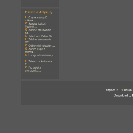
Ostatnie Artykuły
Czym zastąpić
mikrok...
Janusz Łokuć
Technik...
Zdalne sterowanie
od...
Tele Foto Video '92
Zdalne sterowanie
OT...
Odbiorniki telewizyj...
Zanim kupisz
telewiz...
Uwagi o konstrukcji
...
Telewizor kolorowy
T...
Przeróbka
sterownika...
engine:
PHP-Fusion
Download
::