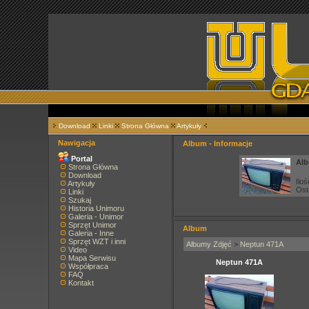
Download
Linki
Strona Główna
Artykuły
Nawigacja
Album - Informacje
Portal
Alb
Strona Główna
Download
Iloś
Artykuły
Ost
Linki
Szukaj
Historia Unimoru
Galeria - Unimor
Sprzęt Unimor
Album
Galeria - Inne
Sprzęt WZT i inni
Albumy Zdjęć
>
Neptun 471A
Video
Mapa Serwisu
Neptun 471A
Współpraca
FAQ
Kontakt