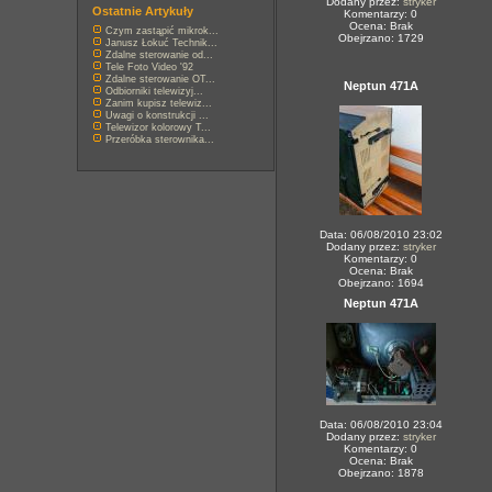
Dodany przez:
stryker
Ostatnie Artykuły
Komentarzy: 0
Ocena: Brak
Czym zastąpić mikrok...
Obejrzano: 1729
Janusz Łokuć Technik...
Zdalne sterowanie od...
Tele Foto Video '92
Zdalne sterowanie OT...
Neptun 471A
Odbiorniki telewizyj...
Zanim kupisz telewiz...
Uwagi o konstrukcji ...
Telewizor kolorowy T...
Przeróbka sterownika...
Data: 06/08/2010 23:02
Dodany przez:
stryker
Komentarzy: 0
Ocena: Brak
Obejrzano: 1694
Neptun 471A
Data: 06/08/2010 23:04
Dodany przez:
stryker
Komentarzy: 0
Ocena: Brak
Obejrzano: 1878