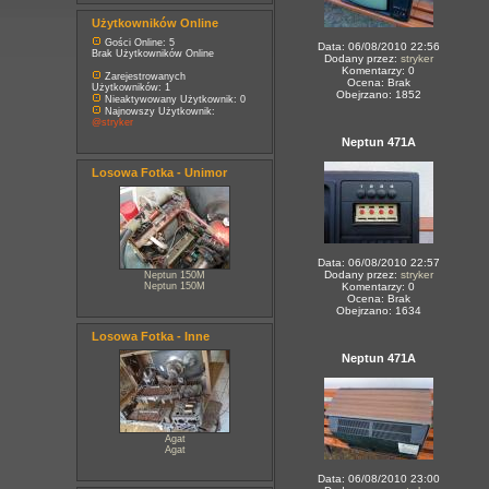
Użytkowników Online
Gości Online: 5
Data: 06/08/2010 22:56
Brak Użytkowników Online
Dodany przez:
stryker
Komentarzy: 0
Zarejestrowanych
Ocena: Brak
Użytkowników: 1
Obejrzano: 1852
Nieaktywowany Użytkownik: 0
Najnowszy Użytkownik:
@stryker
Neptun 471A
Losowa Fotka - Unimor
Data: 06/08/2010 22:57
Dodany przez:
stryker
Neptun 150M
Neptun 150M
Komentarzy: 0
Ocena: Brak
Obejrzano: 1634
Losowa Fotka - Inne
Neptun 471A
Agat
Agat
Data: 06/08/2010 23:00