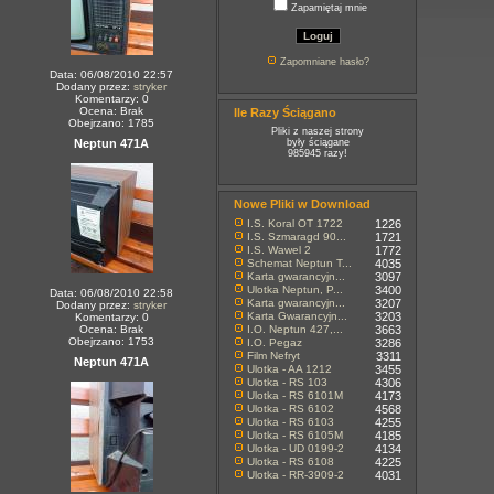
Zapamiętaj mnie
Zapomniane hasło?
Data: 06/08/2010 22:57
Dodany przez:
stryker
Komentarzy: 0
Ocena: Brak
Ile Razy Ściągano
Obejrzano: 1785
Pliki z naszej strony
Neptun 471A
były ściągane
985945 razy!
Nowe Pliki w Download
I.S. Koral OT 1722
1226
I.S. Szmaragd 90...
1721
I.S. Wawel 2
1772
Schemat Neptun T...
4035
Karta gwarancyjn...
3097
Ulotka Neptun, P...
3400
Data: 06/08/2010 22:58
Karta gwarancyjn...
3207
Dodany przez:
stryker
Karta Gwarancyjn...
3203
Komentarzy: 0
Ocena: Brak
I.O. Neptun 427,...
3663
Obejrzano: 1753
I.O. Pegaz
3286
Film Nefryt
3311
Neptun 471A
Ulotka - AA 1212
3455
Ulotka - RS 103
4306
Ulotka - RS 6101M
4173
Ulotka - RS 6102
4568
Ulotka - RS 6103
4255
Ulotka - RS 6105M
4185
Ulotka - UD 0199-2
4134
Ulotka - RS 6108
4225
Ulotka - RR-3909-2
4031