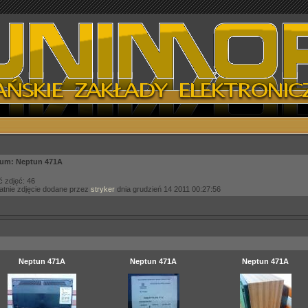
um: Neptun 471A
ć zdjęć: 46
atnie zdjęcie dodane przez
stryker
dnia grudzień 14 2011 00:27:56
Neptun 471A
Neptun 471A
Neptun 471A