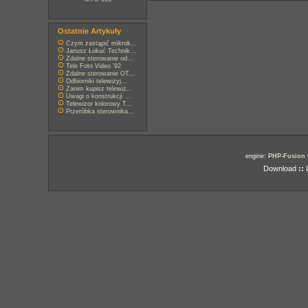
Ostatnie Artykuły
Czym zastąpić mikrok...
Janusz Łokuć Technik...
Zdalne sterowanie od...
Tele Foto Video '92
Zdalne sterowanie OT...
Odbiorniki telewizyj...
Zanim kupisz telewiz...
Uwagi o konstrukcji ...
Telewizor kolorowy T...
Przeróbka sterownika...
engine:
PHP-Fusion
Download
::