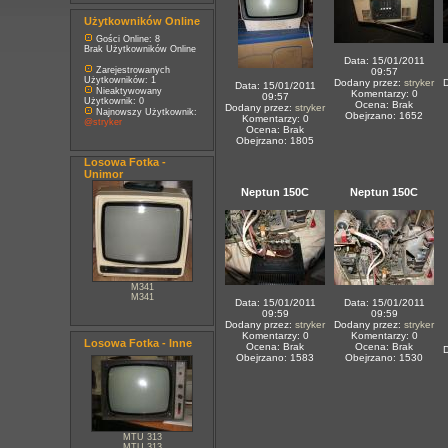
Użytkowników Online
Gości Online: 8
Brak Użytkowników Online
Data: 15/01/2011
Zarejestrowanych
09:57
Użytkowników: 1
Dodany przez:
stryker
Data: 15/01/2011
Nieaktywowany
Komentarzy: 0
09:57
Użytkownik: 0
Ocena: Brak
Dodany przez:
stryker
Najnowszy Użytkownik:
Obejrzano: 1652
Komentarzy: 0
@stryker
Ocena: Brak
Obejrzano: 1805
Losowa Fotka -
Unimor
Neptun 150C
Neptun 150C
M341
M341
Data: 15/01/2011
Data: 15/01/2011
09:59
09:59
Dodany przez:
stryker
Dodany przez:
stryker
Komentarzy: 0
Komentarzy: 0
Losowa Fotka - Inne
Ocena: Brak
Ocena: Brak
Obejrzano: 1583
Obejrzano: 1530
MTU 313
MTU 313