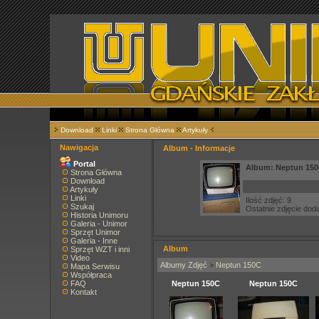
Download
Linki
Strona Główna
Artykuły
Nawigacja
Album - Informacje
Portal
Album: Neptun 15
Strona Główna
Download
Artykuły
Linki
Ilość zdjęć: 9
Szukaj
Ostatnie zdjęcie do
Historia Unimoru
Galeria - Unimor
Sprzęt Unimor
Galeria - Inne
Album
Sprzęt WZT i inni
Video
Albumy Zdjęć
>
Neptun 150C
Mapa Serwisu
Współpraca
FAQ
Neptun 150C
Neptun 150C
Kontakt