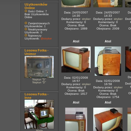
Użytkowników
Online
Gości Online: 7
Data: 24/05/2007
Data: 24/05/2007
Da
Brak Użytkowników
14:30
14:33
Online
Dodany przez:
stryker
Dodany przez:
stryker
Dod
Komentarzy: 0
Komentarzy: 0
Zarejestrowanych
Ocena: Brak
Ocena: Brak
Użytkowników: 1
Obejrzano: 1889
Obejrzano: 2009
O
Nieaktywowany
Użytkownik: 0
Najnowszy
Użytkownik:
@stryker
Atol
Atol
Losowa Fotka -
Unimor
Da
Data: 02/01/2008
Neptun "D"
16:57
Data: 02/01/2008
Neptun "D"
Dod
Dodany przez:
stryker
16:58
Komentarzy: 0
Dodany przez:
stryker
Ocena: Brak
Komentarzy: 0
O
Obejrzano: 1817
Ocena: Brak
Losowa Fotka -
Obejrzano: 1754
Inne
Atol
Atol
Wisła