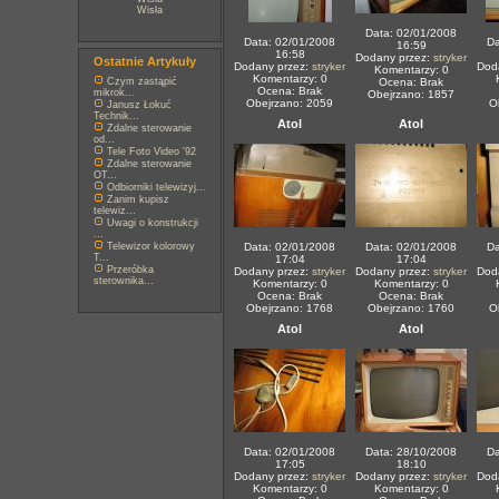
Wisła
Data: 02/01/2008
Data: 02/01/2008
Da
16:59
16:58
Dodany przez:
stryker
Ostatnie Artykuły
Dodany przez:
stryker
Dod
Komentarzy: 0
Komentarzy: 0
Czym zastąpić
Ocena: Brak
Ocena: Brak
mikrok...
Obejrzano: 1857
Obejrzano: 2059
O
Janusz Łokuć
Technik...
Atol
Atol
Zdalne sterowanie
od...
Tele Foto Video '92
Zdalne sterowanie
OT...
Odbiorniki telewizyj...
Zanim kupisz
telewiz...
Uwagi o konstrukcji
...
Telewizor kolorowy
Data: 02/01/2008
Data: 02/01/2008
Da
T...
17:04
17:04
Przeróbka
Dodany przez:
stryker
Dodany przez:
stryker
Dod
sterownika...
Komentarzy: 0
Komentarzy: 0
Ocena: Brak
Ocena: Brak
Obejrzano: 1768
Obejrzano: 1760
O
Atol
Atol
Data: 02/01/2008
Data: 28/10/2008
Da
17:05
18:10
Dodany przez:
stryker
Dodany przez:
stryker
Dod
Komentarzy: 0
Komentarzy: 0