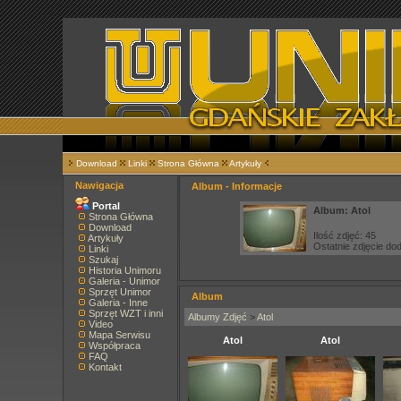
Download
Linki
Strona Główna
Artykuły
Nawigacja
Album - Informacje
Portal
Album: Atol
Strona Główna
Download
Ilość zdjęć: 45
Artykuły
Ostatnie zdjęcie d
Linki
Szukaj
Historia Unimoru
Galeria - Unimor
Sprzęt Unimor
Album
Galeria - Inne
Sprzęt WZT i inni
Albumy Zdjęć
>
Atol
Video
Mapa Serwisu
Atol
Atol
Współpraca
FAQ
Kontakt