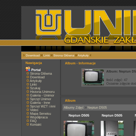
Download
Linki
Strona Główna
Artykuły
Nawigacja
Album - Informacje
Portal
Album: Neptun D5
Strona Główna
Download
Ilość zdjęć: 47
Artykuły
Ostatnie zdjęcie d
Linki
Szukaj
Historia Unimoru
Galeria - Unimor
Sprzęt Unimor
Album
Galeria - Inne
Sprzęt WZT i inni
Albumy Zdjęć
>
Neptun D505
Video
Mapa Serwisu
Neptun D505
Neptun D505
Współpraca
FAQ
Kontakt