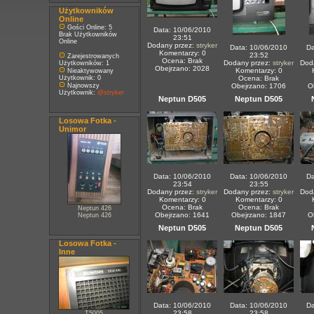
Użytkowników
Online
Gości Online: 5
Data: 10/06/2010
Brak Użytkowników
23:51
Online
Dodany przez:
stryker
Data: 10/06/2010
Da
Komentarzy: 0
23:52
Zarejestrowanych
Ocena: Brak
Dodany przez:
stryker
Dod
Użytkowników: 1
Obejrzano: 2028
Komentarzy: 0
Nieaktywowany
Użytkownik: 0
Ocena: Brak
Najnowszy
Obejrzano: 1706
O
Użytkownik:
@stryker
Neptun D505
Neptun D505
Losowa Fotka -
Unimor
Data: 10/06/2010
Data: 10/06/2010
Da
23:54
23:55
Dodany przez:
stryker
Dodany przez:
stryker
Dod
Komentarzy: 0
Komentarzy: 0
Ocena: Brak
Ocena: Brak
Neptun 426
Obejrzano: 1641
Obejrzano: 1847
O
Neptun 426
Neptun D505
Neptun D505
Losowa Fotka -
Inne
Data: 10/06/2010
Data: 10/06/2010
Da
23:58
23:58
T5005