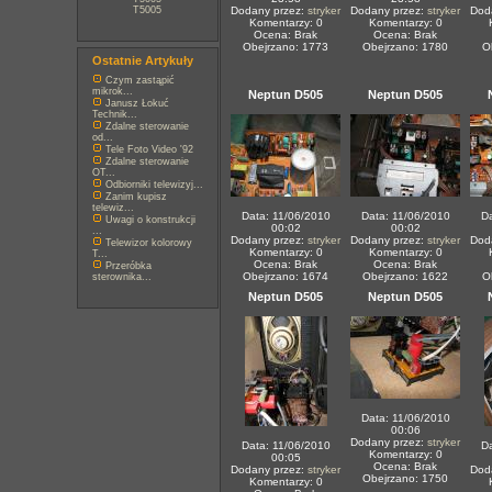
T5005
Dodany przez:
stryker
Dodany przez:
stryker
Dod
Komentarzy: 0
Komentarzy: 0
Ocena: Brak
Ocena: Brak
Obejrzano: 1773
Obejrzano: 1780
O
Ostatnie Artykuły
Czym zastąpić
mikrok...
Neptun D505
Neptun D505
Janusz Łokuć
Technik...
Zdalne sterowanie
od...
Tele Foto Video '92
Zdalne sterowanie
OT...
Odbiorniki telewizyj...
Zanim kupisz
telewiz...
Data: 11/06/2010
Data: 11/06/2010
Da
Uwagi o konstrukcji
00:02
00:02
...
Dodany przez:
stryker
Dodany przez:
stryker
Dod
Telewizor kolorowy
Komentarzy: 0
Komentarzy: 0
T...
Ocena: Brak
Ocena: Brak
Przeróbka
Obejrzano: 1674
Obejrzano: 1622
O
sterownika...
Neptun D505
Neptun D505
Data: 11/06/2010
00:06
Dodany przez:
stryker
Data: 11/06/2010
Da
Komentarzy: 0
00:05
Ocena: Brak
Dodany przez:
stryker
Dod
Obejrzano: 1750
Komentarzy: 0