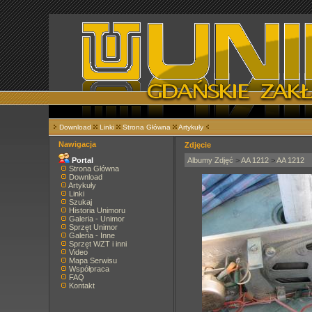
Download
Linki
Strona Główna
Artykuły
Nawigacja
Zdjęcie
Portal
Albumy Zdjęć
>
AA 1212
>
AA 1212
Strona Główna
Download
Artykuły
Linki
Szukaj
Historia Unimoru
Galeria - Unimor
Sprzęt Unimor
Galeria - Inne
Sprzęt WZT i inni
Video
Mapa Serwisu
Współpraca
FAQ
Kontakt