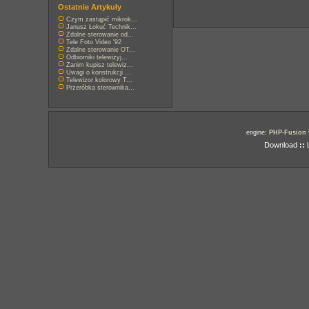
Ostatnie Artykuły
Czym zastąpić mikrok...
Janusz Łokuć Technik...
Zdalne sterowanie od...
Tele Foto Video '92
Zdalne sterowanie OT...
Odbiorniki telewizyj...
Zanim kupisz telewiz...
Uwagi o konstrukcji ...
Telewizor kolorowy T...
Przeróbka sterownika...
engine:
PHP-Fusion
Download
::