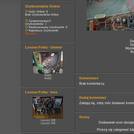
Użytkowników Online
Gości Online: 6
Brak Użytkowników Online
Zarejestrowanych
Użytkowników: 1
Nieaktywowany Użytkownik: 0
Najnowszy Użytkownik:
@stryker
Da
Do
Losowa Fotka - Unimor
Wymia
Ro
M462
Komentarze
M462
Brak komentarzy.
Losowa Fotka - Inne
Dodaj komentarz
Zaloguj się, żeby móc dodawać kome
Oceny
Lazuryt 208
Dodawanie ocen dostępn
Lazuryt 208
Proszę się zalogować lu