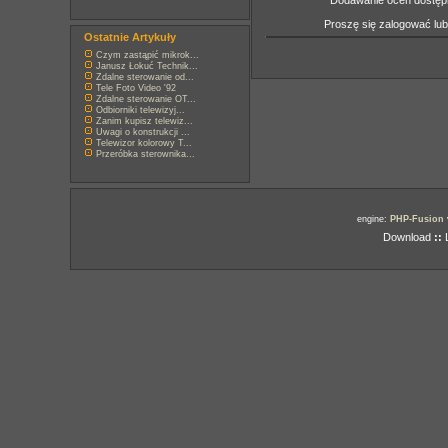
Dodawanie ocen dostępn
Proszę się zalogować lu
Ostatnie Artykuły
Czym zastąpić mikrok...
Janusz Łokuć Technik...
Zdalne sterowanie od...
Tele Foto Video '92
Zdalne sterowanie OT...
Odbiorniki telewizyj...
Zanim kupisz telewiz...
Uwagi o konstrukcji ...
Telewizor kolorowy T...
Przeróbka sterownika...
engine:
PHP-Fusion
Download
::