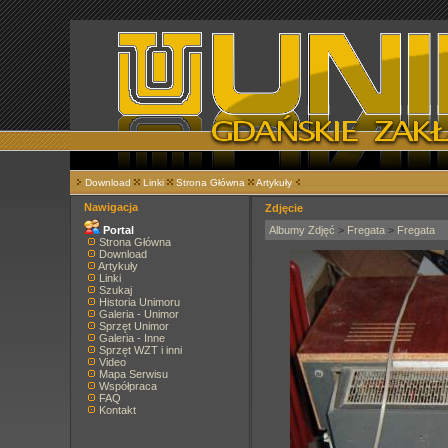
Download
Linki
Strona Główna
Artykuły
Nawigacja
Zdjęcie
Portal
Albumy Zdjęć
>
Fregata
>
Fregata
Strona Główna
Download
Artykuły
Linki
Szukaj
Historia Unimoru
Galeria - Unimor
Sprzęt Unimor
Galeria - Inne
Sprzęt WZT i inni
Video
Mapa Serwisu
Współpraca
FAQ
Kontakt