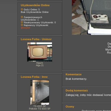
Użytkowników Online
Gości Online: 5
Brak Użytkowników Online
Zarejestrowanych
Użytkowników: 1
Nieaktywowany Użytkownik: 0
Najnowszy Użytkownik:
@stryker
Losowa Fotka - Unimor
Da
Do
Wymi
Roz
Alga21
Alga 21
Komentarze
Losowa Fotka - Inne
Brak komentarzy.
Dodaj komentarz
Zaloguj się, żeby móc dodawać kome
TS 4315 SP
Oceny
Polkolor TS 4315 SP