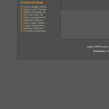
Ostatnie Artykuły
Czym zastąpić mikrok...
Janusz Łokuć Technik...
Zdalne sterowanie od...
Tele Foto Video '92
Zdalne sterowanie OT...
Odbiorniki telewizyj...
Zanim kupisz telewiz...
Uwagi o konstrukcji ...
Telewizor kolorowy T...
Przeróbka sterownika...
engine:
PHP-Fusion
Download
::