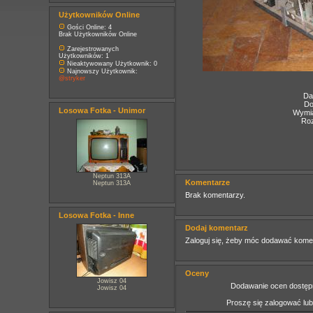
Użytkowników Online
Gości Online: 4
Brak Użytkowników Online
Zarejestrowanych
Użytkowników: 1
Nieaktywowany Użytkownik: 0
Najnowszy Użytkownik:
@stryker
Da
Do
Losowa Fotka - Unimor
Wymia
Roz
Neptun 313A
Komentarze
Neptun 313A
Brak komentarzy.
Losowa Fotka - Inne
Dodaj komentarz
Zaloguj się, żeby móc dodawać kome
Oceny
Jowisz 04
Dodawanie ocen dostępn
Jowisz 04
Proszę się zalogować lu