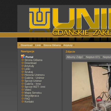
Download
Linki
Strona Główna
Artykuły
Nawigacja
Zdjęcie
Portal
Albumy Zdjęć
>
Neptun 671
>
Neptu
Strona Główna
Download
Artykuły
Linki
Szukaj
Historia Unimoru
Galeria - Unimor
Sprzęt Unimor
Galeria - Inne
Sprzęt WZT i inni
Video
Mapa Serwisu
Współpraca
FAQ
Kontakt