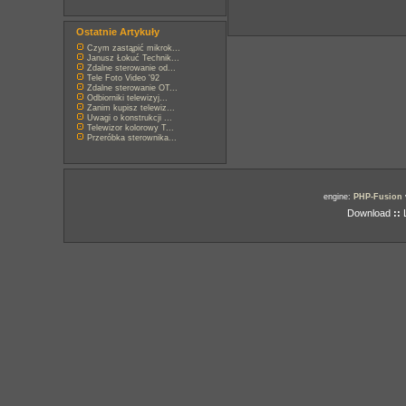
Ostatnie Artykuły
Czym zastąpić mikrok...
Janusz Łokuć Technik...
Zdalne sterowanie od...
Tele Foto Video '92
Zdalne sterowanie OT...
Odbiorniki telewizyj...
Zanim kupisz telewiz...
Uwagi o konstrukcji ...
Telewizor kolorowy T...
Przeróbka sterownika...
engine:
PHP-Fusion
Download
::