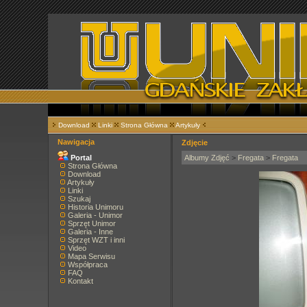
Download
Linki
Strona Główna
Artykuły
Nawigacja
Zdjęcie
Portal
Albumy Zdjęć
>
Fregata
>
Fregata
Strona Główna
Download
Artykuły
Linki
Szukaj
Historia Unimoru
Galeria - Unimor
Sprzęt Unimor
Galeria - Inne
Sprzęt WZT i inni
Video
Mapa Serwisu
Współpraca
FAQ
Kontakt