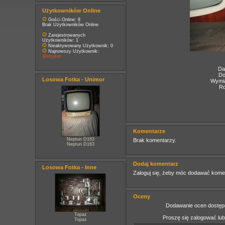
Użytkowników Online
Gości Online: 8
Brak Użytkowników Online
Zarejestrowanych
Użytkowników: 1
Nieaktywowany Użytkownik: 0
Najnowszy Użytkownik:
@stryker
Da
Do
Losowa Fotka - Unimor
Wymia
Ro
Komentarze
Neptun D163
Brak komentarzy.
Neptun D163
Dodaj komentarz
Losowa Fotka - Inne
Zaloguj się, żeby móc dodawać kome
Oceny
Dodawanie ocen dostępn
Topaz
Proszę się zalogować lu
Topaz