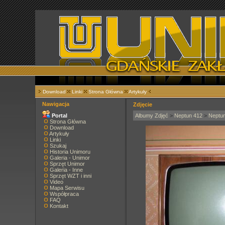
Download
Linki
Strona Główna
Artykuły
Nawigacja
Zdjęcie
Portal
Albumy Zdjęć
>
Neptun 412
>
Neptu
Strona Główna
Download
Artykuły
Linki
Szukaj
Historia Unimoru
Galeria - Unimor
Sprzęt Unimor
Galeria - Inne
Sprzęt WZT i inni
Video
Mapa Serwisu
Współpraca
FAQ
Kontakt