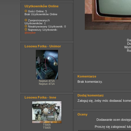
Użytkowników Online
Gości Online: 5
Brak Użytkowników Online
Zarejestrowanych
Użytkowników: 1
Nieaktywowany Użytkownik: 0
Najnowszy Użytkownik:
@stryker
Da
Do
Losowa Fotka - Unimor
Wymi
Ro
Komentarze
Neptun 471A
Brak komentarzy.
Neptun 471A
Dodaj komentarz
Losowa Fotka - Inne
Zaloguj się, żeby móc dodawać kome
Oceny
Dodawanie ocen dostępn
T5005
Proszę się zalogować lu
T5005