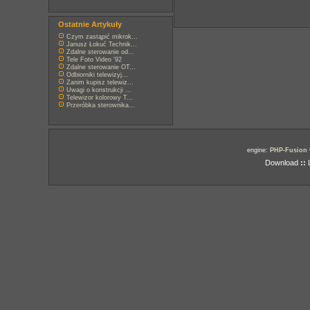
Ostatnie Artykuły
Czym zastąpić mikrok...
Janusz Łokuć Technik...
Zdalne sterowanie od...
Tele Foto Video '92
Zdalne sterowanie OT...
Odbiorniki telewizyj...
Zanim kupisz telewiz...
Uwagi o konstrukcji ...
Telewizor kolorowy T...
Przeróbka sterownika...
engine:
PHP-Fusion
Download
::