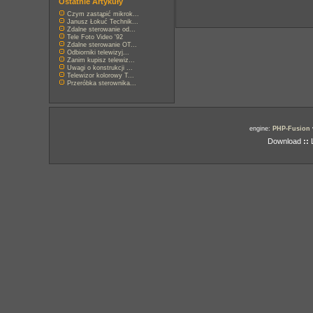
Ostatnie Artykuły
Czym zastąpić mikrok...
Janusz Łokuć Technik...
Zdalne sterowanie od...
Tele Foto Video '92
Zdalne sterowanie OT...
Odbiorniki telewizyj...
Zanim kupisz telewiz...
Uwagi o konstrukcji ...
Telewizor kolorowy T...
Przeróbka sterownika...
engine:
PHP-Fusion
Download
::