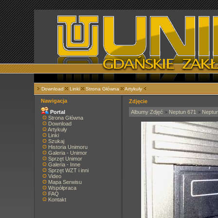
Download
Linki
Strona Główna
Artykuły
Nawigacja
Zdjęcie
Portal
Albumy Zdjęć
>
Neptun 671
>
Neptu
Strona Główna
Download
Artykuły
Linki
Szukaj
Historia Unimoru
Galeria - Unimor
Sprzęt Unimor
Galeria - Inne
Sprzęt WZT i inni
Video
Mapa Serwisu
Współpraca
FAQ
Kontakt