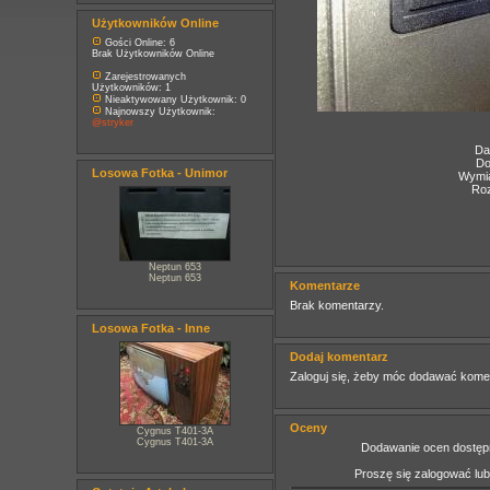
Użytkowników Online
Gości Online: 6
Brak Użytkowników Online
Zarejestrowanych
Użytkowników: 1
Nieaktywowany Użytkownik: 0
Najnowszy Użytkownik:
@stryker
Da
Do
Losowa Fotka - Unimor
Wymia
Roz
Neptun 653
Neptun 653
Komentarze
Brak komentarzy.
Losowa Fotka - Inne
Dodaj komentarz
Zaloguj się, żeby móc dodawać kome
Oceny
Cygnus T401-3A
Cygnus T401-3A
Dodawanie ocen dostępn
Proszę się zalogować lu