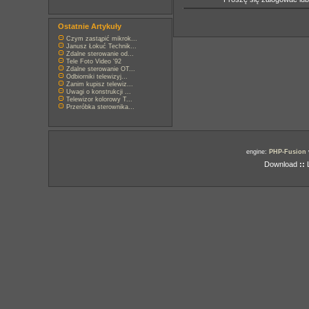
Ostatnie Artykuły
Czym zastąpić mikrok...
Janusz Łokuć Technik...
Zdalne sterowanie od...
Tele Foto Video '92
Zdalne sterowanie OT...
Odbiorniki telewizyj...
Zanim kupisz telewiz...
Uwagi o konstrukcji ...
Telewizor kolorowy T...
Przeróbka sterownika...
engine:
PHP-Fusion
Download
::