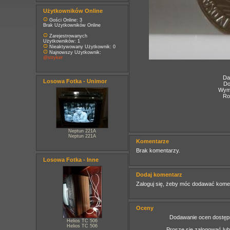
Użytkowników Online
Gości Online: 3
Brak Użytkowników Online
Zarejestrowanych
Użytkowników: 1
Nieaktywowany Użytkownik: 0
Najnowszy Użytkownik:
@stryker
Da
Losowa Fotka - Unimor
Do
Wymi
Ro
Neptun 221A
Neptun 221A
Komentarze
Brak komentarzy.
Losowa Fotka - Inne
Dodaj komentarz
Zaloguj się, żeby móc dodawać kome
Oceny
Dodawanie ocen dostępn
Helios TC 506
Helios TC 506
Proszę się zalogować lu