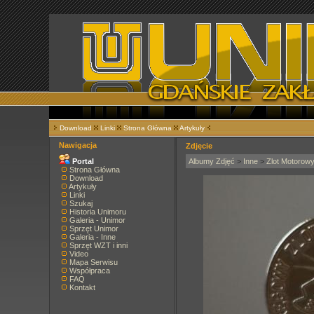
Download
Linki
Strona Główna
Artykuły
Nawigacja
Zdjęcie
Portal
Albumy Zdjęć
>
Inne
>
Zlot Motorow
Strona Główna
Download
Artykuły
Linki
Szukaj
Historia Unimoru
Galeria - Unimor
Sprzęt Unimor
Galeria - Inne
Sprzęt WZT i inni
Video
Mapa Serwisu
Współpraca
FAQ
Kontakt