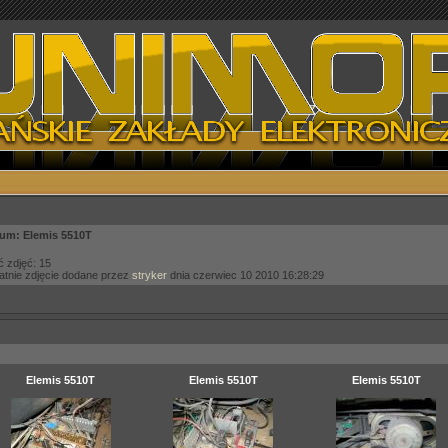
um: Elemis 5510T
ć zdjęć: 15
atnie zdjęcie dodane przez
stryker
dnia czerwiec 10 2010 16:28:29
Elemis 5510T
Elemis 5510T
Elemis 5510T