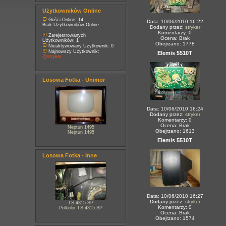
Użytkowników Online
Gości Online: 14
Data: 10/06/2010 16:22
Brak Użytkowników Online
Dodany przez:
stryker
Komentarzy: 0
Zarejestrowanych
Ocena: Brak
Użytkowników: 1
Obejrzano: 1778
Nieaktywowany Użytkownik: 0
Najnowszy Użytkownik:
Elemis 5510T
@stryker
Losowa Fotka - Unimor
Data: 10/06/2010 16:24
Dodany przez:
stryker
Komentarzy: 0
Ocena: Brak
Neptun 1495
Obejrzano: 1613
Neptun 1495
Elemis 5510T
Losowa Fotka - Inne
Data: 10/06/2010 16:27
Dodany przez:
stryker
TS 4315 SP
Komentarzy: 0
Polkolor TS 4315 SP
Ocena: Brak
Obejrzano: 1574