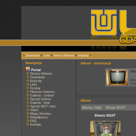
Download
Linki
Strona Główna
Artykuły
Nawigacja
Album - Informacje
Portal
Alb
Strona Główna
Download
Iloś
Artykuły
Ost
Linki
Szukaj
Historia Unimoru
Galeria - Unimor
Sprzęt Unimor
Album
Galeria - Inne
Sprzęt WZT i inni
Albumy Zdjęć
>
Elemis 5510T
Video
Mapa Serwisu
Elemis 5510T
Współpraca
FAQ
Kontakt