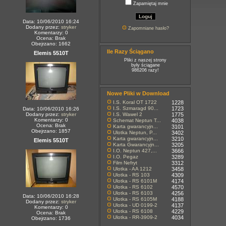
Zapamiętaj mnie
Data: 10/06/2010 16:24
Dodany przez:
stryker
Zapomniane hasło?
Komentarzy: 0
Ocena: Brak
Obejrzano: 1662
Ile Razy Ściągano
Elemis 5510T
Pliki z naszej strony
były ściągane
986206 razy!
Nowe Pliki w Download
I.S. Koral OT 1722
1228
I.S. Szmaragd 90...
1723
Data: 10/06/2010 16:26
Dodany przez:
stryker
I.S. Wawel 2
1775
Komentarzy: 0
Schemat Neptun T...
4038
Ocena: Brak
Karta gwarancyjn...
3101
Obejrzano: 1857
Ulotka Neptun, P...
3402
Karta gwarancyjn...
3210
Elemis 5510T
Karta Gwarancyjn...
3205
I.O. Neptun 427,...
3666
I.O. Pegaz
3289
Film Nefryt
3312
Ulotka - AA 1212
3458
Ulotka - RS 103
4309
Ulotka - RS 6101M
4174
Ulotka - RS 6102
4570
Ulotka - RS 6103
4256
Data: 10/06/2010 16:28
Ulotka - RS 6105M
4188
Dodany przez:
stryker
Ulotka - UD 0199-2
4137
Komentarzy: 0
Ulotka - RS 6108
4229
Ocena: Brak
Ulotka - RR-3909-2
4034
Obejrzano: 1736