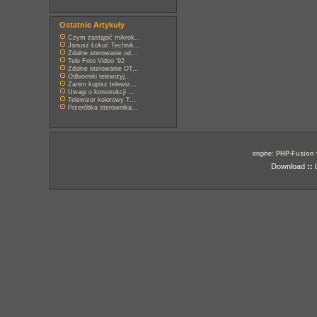
Ostatnie Artykuły
Czym zastąpić mikrok...
Janusz Łokuć Technik...
Zdalne sterowanie od...
Tele Foto Video '92
Zdalne sterowanie OT...
Odbiorniki telewizyj...
Zanim kupisz telewiz...
Uwagi o konstrukcji ...
Telewizor kolorowy T...
Przeróbka sterownika...
engine:
PHP-Fusion
Download
::