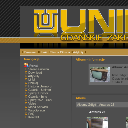
Download
Linki
Strona Główna
Artykuły
Nawigacja
Album - Informacje
Portal
Album: An
Strona Główna
Download
Ilość zdjęć:
Artykuły
Ostatnie z
Linki
10:44:11
Szukaj
Historia Unimoru
Galeria - Unimor
Sprzęt Unimor
Galeria - Inne
Album
Sprzęt WZT i inni
Video
Albumy Zdjęć
>
Antares 23
Mapa Serwisu
Współpraca
Antares 23
FAQ
Kontakt