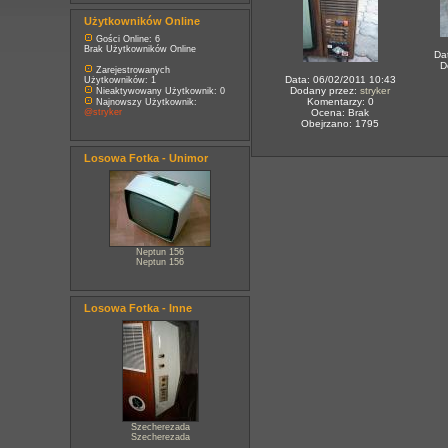
Użytkowników Online
Gości Online: 6
Brak Użytkowników Online
Da
D
Zarejestrowanych
Data: 06/02/2011 10:43
Użytkowników: 1
Dodany przez:
stryker
Nieaktywowany Użytkownik: 0
Komentarzy: 0
Najnowszy Użytkownik:
@stryker
Ocena: Brak
Obejrzano: 1795
Losowa Fotka - Unimor
Neptun 156
Neptun 156
Losowa Fotka - Inne
Szecherezada
Szecherezada