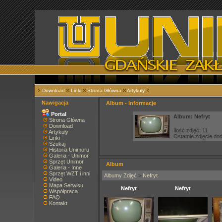
Download
Linki
Strona Główna
Artykuły
Nawigacja
Album - Informacje
Portal
Album: Nefryt
Strona Główna
Download
Ilość zdjęć: 11
Artykuły
Ostatnie zdjęcie d
Linki
Szukaj
Historia Unimoru
Galeria - Unimor
Sprzęt Unimor
Album
Galeria - Inne
Sprzęt WZT i inni
Albumy Zdjęć
>
Nefryt
Video
Mapa Serwisu
Nefryt
Nefryt
Współpraca
FAQ
Kontakt