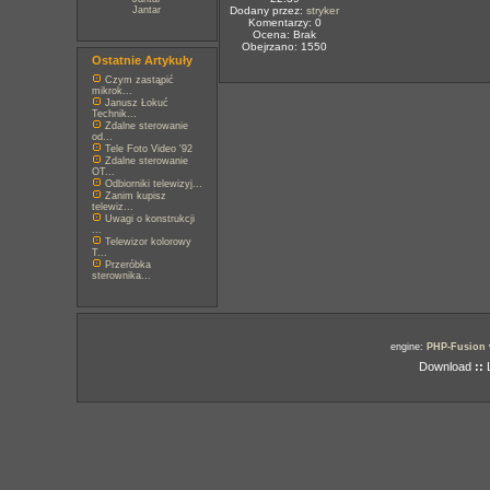
Jantar
Dodany przez:
stryker
Komentarzy: 0
Ocena: Brak
Obejrzano: 1550
Ostatnie Artykuły
Czym zastąpić
mikrok...
Janusz Łokuć
Technik...
Zdalne sterowanie
od...
Tele Foto Video '92
Zdalne sterowanie
OT...
Odbiorniki telewizyj...
Zanim kupisz
telewiz...
Uwagi o konstrukcji
...
Telewizor kolorowy
T...
Przeróbka
sterownika...
engine:
PHP-Fusion
Download
::