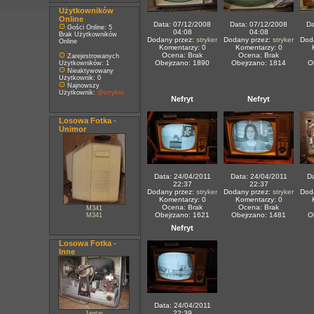
Użytkowników
Online
Data: 07/12/2008
Data: 07/12/2008
Da
Gości Online: 5
04:08
04:08
Brak Użytkowników
Dodany przez:
stryker
Dodany przez:
stryker
Dod
Online
Komentarzy: 0
Komentarzy: 0
Ocena: Brak
Ocena: Brak
Zarejestrowanych
Obejrzano: 1890
Obejrzano: 1814
O
Użytkowników: 1
Nieaktywowany
Użytkownik: 0
Najnowszy
Użytkownik:
@stryker
Nefryt
Nefryt
Losowa Fotka -
Unimor
Data: 24/04/2011
Data: 24/04/2011
Da
22:37
22:37
Dodany przez:
stryker
Dodany przez:
stryker
Dod
Komentarzy: 0
Komentarzy: 0
Ocena: Brak
Ocena: Brak
M341
Obejrzano: 1621
Obejrzano: 1481
O
M341
Nefryt
Losowa Fotka -
Inne
Data: 24/04/2011
22:39
Jantar