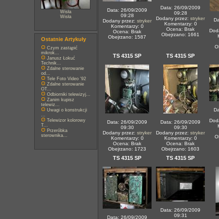
Data: 26/09/2009
Data: 26/09/2009
Wisła
09:28
09:28
Wisła
Dodany przez:
stryker
Da
Dodany przez:
stryker
Komentarzy: 0
Komentarzy: 0
Ocena: Brak
Dod
Ocena: Brak
Obejrzano: 1661
Obejrzano: 1587
Ostatnie Artykuły
O
Czym zastąpić
mikrok...
TS 4315 SP
TS 4315 SP
Janusz Łokuć
Technik...
Zdalne sterowanie
od...
Tele Foto Video '92
Zdalne sterowanie
OT...
Odbiorniki telewizyj...
Zanim kupisz
telewiz...
Da
Uwagi o konstrukcji
...
Telewizor kolorowy
Dod
Data: 26/09/2009
Data: 26/09/2009
T...
09:30
09:30
Przeróbka
Dodany przez:
stryker
Dodany przez:
stryker
sterownika...
O
Komentarzy: 0
Komentarzy: 0
Ocena: Brak
Ocena: Brak
Obejrzano: 1723
Obejrzano: 1603
TS 4315 SP
TS 4315 SP
Data: 26/09/2009
09:31
Data: 26/09/2009