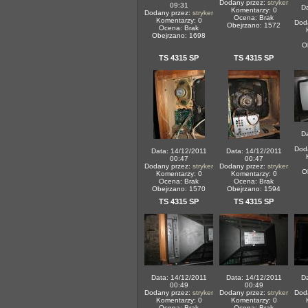
Dodany przez:
stryker
09:31
Da
Komentarzy: 0
Dodany przez:
stryker
Ocena: Brak
Komentarzy: 0
Dod
Obejrzano: 1572
Ocena: Brak
Obejrzano: 1698
O
TS 4315 SP
TS 4315 SP
Da
Dod
Data: 14/12/2011
Data: 14/12/2011
00:47
00:47
Dodany przez:
stryker
Dodany przez:
stryker
O
Komentarzy: 0
Komentarzy: 0
Ocena: Brak
Ocena: Brak
Obejrzano: 1570
Obejrzano: 1594
TS 4315 SP
TS 4315 SP
Data: 14/12/2011
Data: 14/12/2011
Da
00:49
00:49
Dodany przez:
stryker
Dodany przez:
stryker
Dod
Komentarzy: 0
Komentarzy: 0
Ocena: Brak
Ocena: Brak