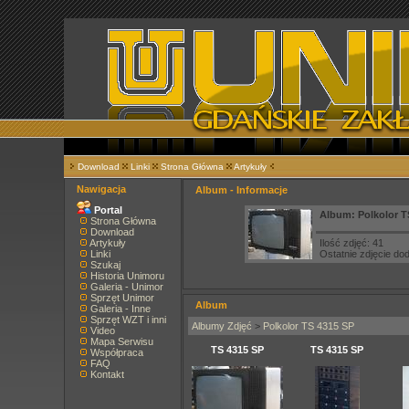
Download
Linki
Strona Główna
Artykuły
Nawigacja
Album - Informacje
Portal
Album: Polkolor T
Strona Główna
Download
Artykuły
Ilość zdjęć: 41
Linki
Ostatnie zdjęcie d
Szukaj
Historia Unimoru
Galeria - Unimor
Sprzęt Unimor
Album
Galeria - Inne
Sprzęt WZT i inni
Albumy Zdjęć
>
Polkolor TS 4315 SP
Video
Mapa Serwisu
TS 4315 SP
TS 4315 SP
Współpraca
FAQ
Kontakt