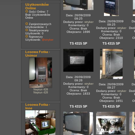
Użytkowników
Online
Gości Online: 7
Brak Użytkowników
Data: 26/09/2009
Online
09:25
Data: 26/09/2009
Da
Dodany przez:
stryker
Zarejestrowanych
09:25
Komentarzy: 0
Użytkowników: 1
Dodany przez:
stryker
Dod
Ocena: Brak
Nieaktywowany
Komentarzy: 0
Obejrzano: 1696
Użytkownik: 0
Ocena: Brak
Najnowszy
Obejrzano: 2310
O
Użytkownik:
@stryker
TS 4315 SP
TS 4315 SP
Losowa Fotka -
Unimor
Data: 26/09/2009
09:26
Dodany przez:
stryker
Data: 26/09/2009
Da
Komentarzy: 0
09:27
Neptun 428
Ocena: Brak
Dodany przez:
stryker
Dod
Neptun 428
Obejrzano: 1833
Komentarzy: 0
Ocena: Brak
Obejrzano: 1651
O
Losowa Fotka -
TS 4315 SP
TS 4315 SP
Inne