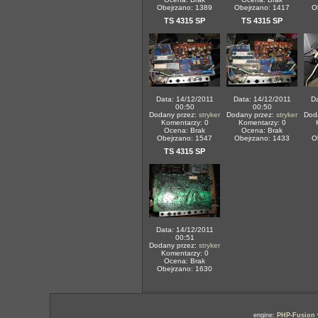
Obejrzano: 1389
Obejrzano: 1417
O
TS 4315 SP
TS 4315 SP
Data: 14/12/2011
Data: 14/12/2011
Da
00:50
00:50
Dodany przez:
stryker
Dodany przez:
stryker
Dod
Komentarzy: 0
Komentarzy: 0
Ocena: Brak
Ocena: Brak
Obejrzano: 1547
Obejrzano: 1433
O
TS 4315 SP
Data: 14/12/2011
00:51
Dodany przez:
stryker
Komentarzy: 0
Ocena: Brak
Obejrzano: 1630
engine:
PHP-Fusion