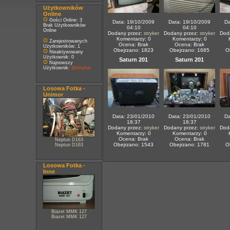
Użytkowników
Online
Gości Online: 3
Data: 19/10/2009
Data: 19/10/2009
Da
Brak Użytkowników
04:10
04:10
Online
Dodany przez:
stryker
Dodany przez:
stryker
Dod
Komentarzy: 0
Komentarzy: 0
Zarejestrowanych
Ocena: Brak
Ocena: Brak
Użytkowników: 1
Obejrzano: 1823
Obejrzano: 1685
O
Nieaktywowany
Użytkownik: 0
Saturn 201
Saturn 201
Najnowszy
Użytkownik:
@stryker
Losowa Fotka -
Unimor
Data: 23/01/2010
Data: 23/01/2010
Da
18:37
18:37
Dodany przez:
stryker
Dodany przez:
stryker
Dod
Komentarzy: 0
Komentarzy: 0
Ocena: Brak
Ocena: Brak
Neptun D163
Obejrzano: 1543
Obejrzano: 1781
O
Neptun D163
Losowa Fotka -
Inne
Biazet MMK 127
Biazet MMK 127