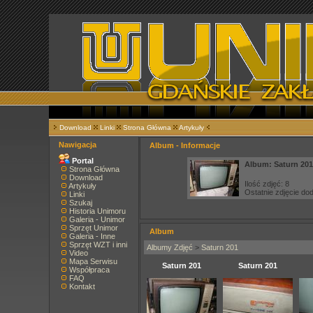
Download
Linki
Strona Główna
Artykuły
Nawigacja
Album - Informacje
Portal
Album: Saturn 201
Strona Główna
Download
Ilość zdjęć: 8
Artykuły
Ostatnie zdjęcie d
Linki
Szukaj
Historia Unimoru
Galeria - Unimor
Sprzęt Unimor
Album
Galeria - Inne
Sprzęt WZT i inni
Albumy Zdjęć
>
Saturn 201
Video
Mapa Serwisu
Saturn 201
Saturn 201
Współpraca
FAQ
Kontakt