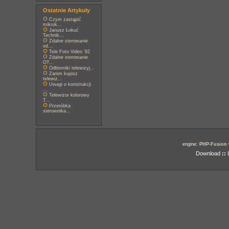
Ostatnie Artykuły
Czym zastąpić
mikrok...
Janusz Łokuć
Technik...
Zdalne sterowanie
od...
Tele Foto Video '92
Zdalne sterowanie
OT...
Odbiorniki telewizyj...
Zanim kupisz
telewiz...
Uwagi o konstrukcji
...
Telewizor kolorowy
T...
Przeróbka
sterownika...
engine:
PHP-Fusion
Download
::