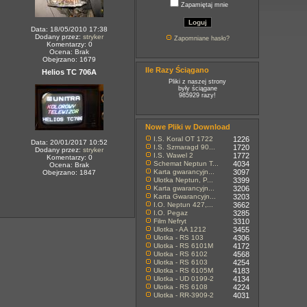
Zapamiętaj mnie
Data: 18/05/2010 17:38
Dodany przez:
stryker
Zapomniane hasło?
Komentarzy: 0
Ocena: Brak
Obejrzano: 1679
Ile Razy Ściągano
Helios TC 706A
Pliki z naszej strony
były ściągane
985929 razy!
Nowe Pliki w Download
I.S. Koral OT 1722
1226
Data: 20/01/2017 10:52
I.S. Szmaragd 90...
1720
Dodany przez:
stryker
I.S. Wawel 2
1772
Komentarzy: 0
Schemat Neptun T...
4034
Ocena: Brak
Karta gwarancyjn...
3097
Obejrzano: 1847
Ulotka Neptun, P...
3399
Karta gwarancyjn...
3206
Karta Gwarancyjn...
3203
I.O. Neptun 427,...
3662
I.O. Pegaz
3285
Film Nefryt
3310
Ulotka - AA 1212
3455
Ulotka - RS 103
4306
Ulotka - RS 6101M
4172
Ulotka - RS 6102
4568
Ulotka - RS 6103
4254
Ulotka - RS 6105M
4183
Ulotka - UD 0199-2
4134
Ulotka - RS 6108
4224
Ulotka - RR-3909-2
4031