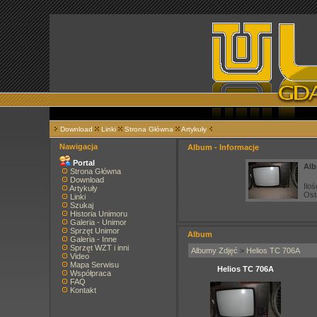
Download
Linki
Strona Główna
Artykuły
Nawigacja
Album - Informacje
Portal
Alb
Strona Główna
Download
Iloś
Artykuły
Ost
Linki
Szukaj
Historia Unimoru
Galeria - Unimor
Sprzęt Unimor
Album
Galeria - Inne
Sprzęt WZT i inni
Albumy Zdjęć
>
Helios TC 706A
Video
Mapa Serwisu
Helios TC 706A
Współpraca
FAQ
Kontakt