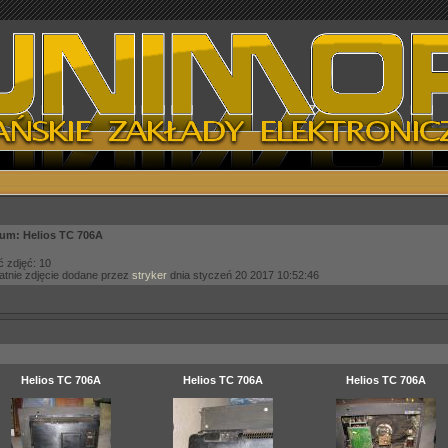
um: Helios TC 706A
ć zdjęć: 10
atnie zdjęcie dodane przez
stryker
dnia styczeń 20 2017 10:52:46
Helios TC 706A
Helios TC 706A
Helios TC 706A