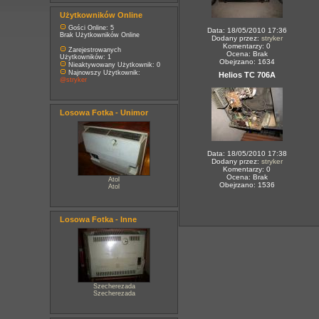
Użytkowników Online
Gości Online: 5
Data: 18/05/2010 17:36
Brak Użytkowników Online
Dodany przez:
stryker
Komentarzy: 0
Zarejestrowanych
Ocena: Brak
Użytkowników: 1
Obejrzano: 1634
Nieaktywowany Użytkownik: 0
Najnowszy Użytkownik:
Helios TC 706A
@stryker
Losowa Fotka - Unimor
Data: 18/05/2010 17:38
Dodany przez:
stryker
Komentarzy: 0
Ocena: Brak
Atol
Obejrzano: 1536
Atol
Losowa Fotka - Inne
Szecherezada
Szecherezada