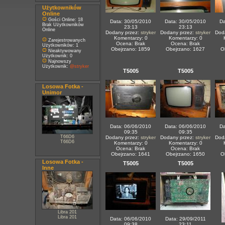
Użytkowników
Online
Gości Online: 18
Data: 30/05/2010
Data: 30/05/2010
Da
Brak Użytkowników
23:13
23:13
Online
Dodany przez:
stryker
Dodany przez:
stryker
Dod
Komentarzy: 0
Komentarzy: 0
Zarejestrowanych
Ocena: Brak
Ocena: Brak
Użytkowników: 1
Obejrzano: 1859
Obejrzano: 1627
O
Nieaktywowany
Użytkownik: 0
Najnowszy
Użytkownik:
@stryker
T5005
T5005
Losowa Fotka -
Unimor
Data: 06/06/2010
Data: 06/06/2010
Da
09:35
09:35
T66D6
Dodany przez:
stryker
Dodany przez:
stryker
Dod
T66D6
Komentarzy: 0
Komentarzy: 0
Ocena: Brak
Ocena: Brak
Obejrzano: 1641
Obejrzano: 1650
O
Losowa Fotka -
T5005
T5005
Inne
Libra 201
Libra 201
Data: 06/06/2010
Data: 29/09/2011
09:38
23:11