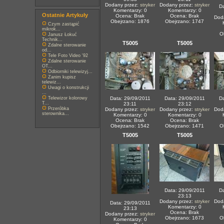
Dodany przez:
stryker
Dodany przez:
stryker
Da
Komentarzy: 0
Komentarzy: 0
Ostatnie Artykuły
Ocena: Brak
Ocena: Brak
Dod
Obejrzano: 1876
Obejrzano: 1747
Czym zastąpić
mikrok...
O
Janusz Łokuć
Technik...
T5005
T5005
Zdalne sterowanie
od...
Tele Foto Video '92
Zdalne sterowanie
OT...
Odbiorniki telewizyj...
Zanim kupisz
telewiz...
Uwagi o konstrukcji
...
Telewizor kolorowy
Data: 29/09/2011
Data: 29/09/2011
Da
T...
23:11
23:12
Przeróbka
Dodany przez:
stryker
Dodany przez:
stryker
Dod
sterownika...
Komentarzy: 0
Komentarzy: 0
Ocena: Brak
Ocena: Brak
Obejrzano: 1542
Obejrzano: 1471
O
T5005
T5005
Data: 29/09/2011
Da
23:13
Dodany przez:
stryker
Dod
Data: 29/09/2011
Komentarzy: 0
23:13
Ocena: Brak
Dodany przez:
stryker
Obejrzano: 1673
O
Komentarzy: 0