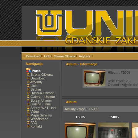
Download
Linki
Strona Główna
Artykuły
Nawigacja
Album - Informacje
Portal
Album: T5005
Strona Główna
Download
Ilość zdjęć: 26
Artykuły
Ostatnie zdjęcie d
Linki
Szukaj
Historia Unimoru
Galeria - Unimor
Sprzęt Unimor
Album
Galeria - Inne
Sprzęt WZT i inni
Albumy Zdjęć
>
T5005
Video
Mapa Serwisu
T5005
T5005
Współpraca
FAQ
Kontakt