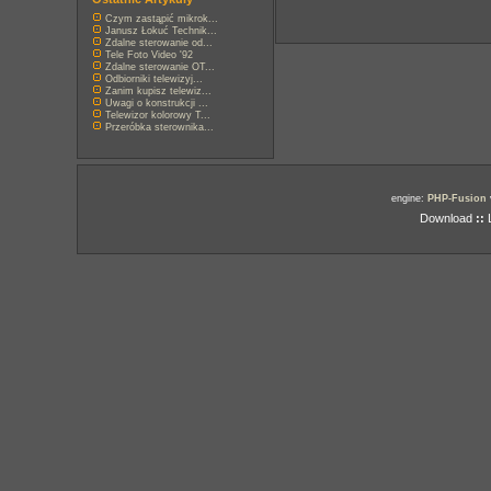
Czym zastąpić mikrok...
Janusz Łokuć Technik...
Zdalne sterowanie od...
Tele Foto Video '92
Zdalne sterowanie OT...
Odbiorniki telewizyj...
Zanim kupisz telewiz...
Uwagi o konstrukcji ...
Telewizor kolorowy T...
Przeróbka sterownika...
engine:
PHP-Fusion
Download
::