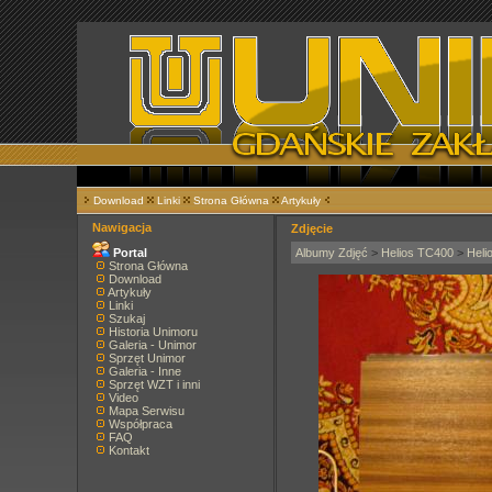
Download
Linki
Strona Główna
Artykuły
Nawigacja
Zdjęcie
Portal
Albumy Zdjęć
>
Helios TC400
>
Heli
Strona Główna
Download
Artykuły
Linki
Szukaj
Historia Unimoru
Galeria - Unimor
Sprzęt Unimor
Galeria - Inne
Sprzęt WZT i inni
Video
Mapa Serwisu
Współpraca
FAQ
Kontakt