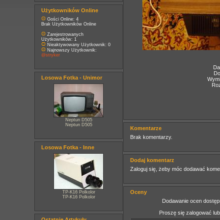
Użytkowników Online
Gości Online: 4
Brak Użytkowników Online
Zarejestrowanych
Użytkowników: 1
Nieaktywowany Użytkownik: 0
Najnowszy Użytkownik:
@stryker
Da
Do
Losowa Fotka - Unimor
Wymia
Roz
Neptun D505
Neptun D505
Komentarze
Brak komentarzy.
Losowa Fotka - Inne
Dodaj komentarz
Zaloguj się, żeby móc dodawać kome
Oceny
TP-K16 Polkolor
TP-K16 Polkolor
Dodawanie ocen dostępn
Proszę się zalogować lu
Ostatnie Artykuły