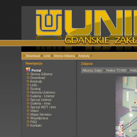
Download
Linki
Strona Główna
Artykuły
Nawigacja
Zdjęcie
Portal
Albumy Zdjęć
>
Helios TC400
>
Heli
Strona Główna
Download
Artykuły
Linki
Szukaj
Historia Unimoru
Galeria - Unimor
Sprzęt Unimor
Galeria - Inne
Sprzęt WZT i inni
Video
Mapa Serwisu
Współpraca
FAQ
Kontakt