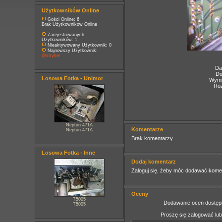
Użytkowników Online
Gości Online: 6
Brak Użytkowników Online
Zarejestrowanych
Użytkowników: 1
Nieaktywowany Użytkownik: 0
Najnowszy Użytkownik:
@stryker
Da
Do
Losowa Fotka - Unimor
Wymia
Roz
Neptun 471A
Komentarze
Neptun 471A
Brak komentarzy.
Losowa Fotka - Inne
Dodaj komentarz
Zaloguj się, żeby móc dodawać kome
Oceny
T5005
Dodawanie ocen dostępn
T5005
Proszę się zalogować lu