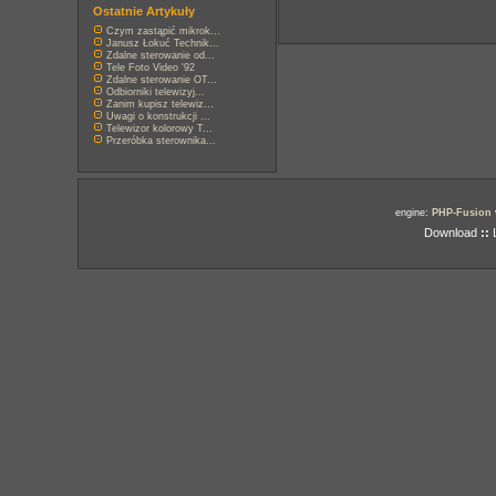
Ostatnie Artykuły
Czym zastąpić mikrok...
Janusz Łokuć Technik...
Zdalne sterowanie od...
Tele Foto Video '92
Zdalne sterowanie OT...
Odbiorniki telewizyj...
Zanim kupisz telewiz...
Uwagi o konstrukcji ...
Telewizor kolorowy T...
Przeróbka sterownika...
engine:
PHP-Fusion
Download
::