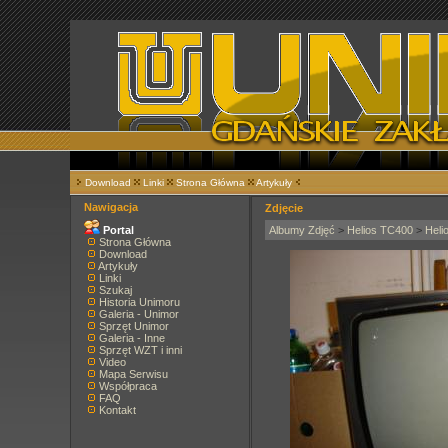
Download
Linki
Strona Główna
Artykuły
Nawigacja
Zdjęcie
Portal
Albumy Zdjęć
>
Helios TC400
>
Heli
Strona Główna
Download
Artykuły
Linki
Szukaj
Historia Unimoru
Galeria - Unimor
Sprzęt Unimor
Galeria - Inne
Sprzęt WZT i inni
Video
Mapa Serwisu
Współpraca
FAQ
Kontakt