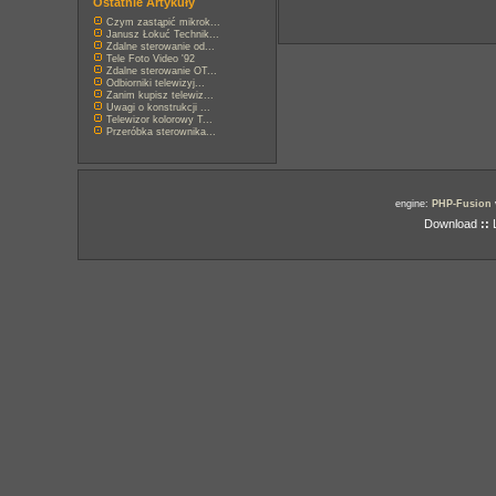
Ostatnie Artykuły
Czym zastąpić mikrok...
Janusz Łokuć Technik...
Zdalne sterowanie od...
Tele Foto Video '92
Zdalne sterowanie OT...
Odbiorniki telewizyj...
Zanim kupisz telewiz...
Uwagi o konstrukcji ...
Telewizor kolorowy T...
Przeróbka sterownika...
engine:
PHP-Fusion
Download
::