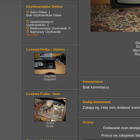
Użytkowników Online
Gości Online: 1
Brak Użytkowników Online
Zarejestrowanych
Użytkowników: 1
Nieaktywowany Użytkownik: 0
Najnowszy Użytkownik:
@stryker
Da
Do
Losowa Fotka - Unimor
Wymi
Roz
Unipolbrit
Unipolbrit
Komentarze
Brak komentarzy.
Losowa Fotka - Inne
Dodaj komentarz
Zaloguj się, żeby móc dodawać kome
Oceny
Szafir
Szafir
Dodawanie ocen dostępn
Proszę się zalogować lu