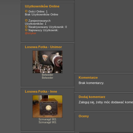
Użytkowników Online
Gości Online: 1
Brak Użytkowników Online
Zarejestrowanych
Użytkowników: 1
Nieaktywowany Użytkownik: 0
Najnowszy Użytkownik:
@stryker
Losowa Fotka - Unimor
Belweder
Komentarze
Belweder
Brak komentarzy.
Losowa Fotka - Inne
Dodaj komentarz
Zaloguj się, żeby móc dodawać kome
Oceny
Szmaragd 901
Szmaragd 901