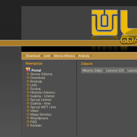
Download
Linki
Strona Główna
Artykuły
Nawigacja
Zdjęcie
Portal
Albumy Zdjęć
>
Lazuryt 103
>
Lazur
Strona Główna
Download
Artykuły
Linki
Szukaj
Historia Unimoru
Galeria - Unimor
Sprzęt Unimor
Galeria - Inne
Sprzęt WZT i inni
Video
Mapa Serwisu
Współpraca
FAQ
Kontakt