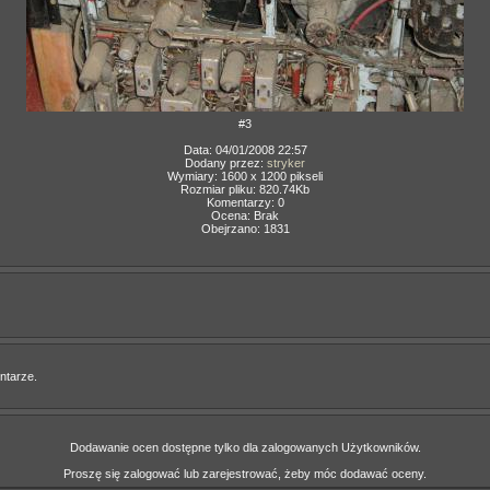
#3
Data: 04/01/2008 22:57
Dodany przez:
stryker
Wymiary: 1600 x 1200 pikseli
Rozmiar pliku: 820.74Kb
Komentarzy: 0
Ocena: Brak
Obejrzano: 1831
ntarze.
Dodawanie ocen dostępne tylko dla zalogowanych Użytkowników.
Proszę się zalogować lub zarejestrować, żeby móc dodawać oceny.