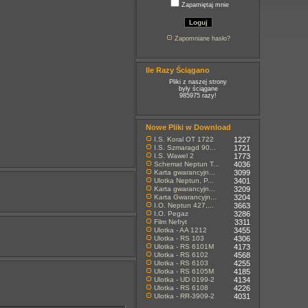
Zapamiętaj mnie
Zapomniane hasło?
Ile Razy Ściągano
Pliki z naszej strony
były ściągane
985975 razy!
Nowe Pliki w Download
I.S. Koral OT 1722
1227
I.S. Szmaragd 90...
1721
I.S. Wawel 2
1773
Schemat Neptun T...
4036
Karta gwarancyjn...
3099
Ulotka Neptun, P...
3401
Karta gwarancyjn...
3209
Karta Gwarancyjn...
3204
I.O. Neptun 427,...
3663
I.O. Pegaz
3286
Film Nefryt
3311
Ulotka - AA 1212
3455
Ulotka - RS 103
4306
Ulotka - RS 6101M
4173
Ulotka - RS 6102
4568
Ulotka - RS 6103
4255
Ulotka - RS 6105M
4185
Ulotka - UD 0199-2
4134
Ulotka - RS 6108
4226
Ulotka - RR-3909-2
4031