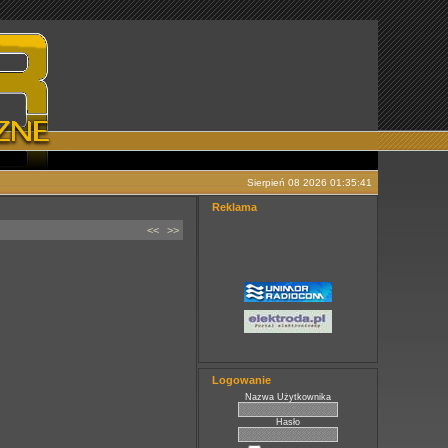
Sierpień 08 2026 01:35:41
Reklama
<<
>>
Logowanie
Nazwa Użytkownika
Hasło