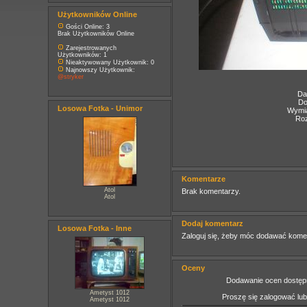
Użytkowników Online
Gości Online: 3
Brak Użytkowników Online
Zarejestrowanych
Użytkowników: 1
Nieaktywowany Użytkownik: 0
Najnowszy Użytkownik:
@stryker
Da
Do
Losowa Fotka - Unimor
Wymia
Roz
Komentarze
Atol
Brak komentarzy.
Atol
Dodaj komentarz
Losowa Fotka - Inne
Zaloguj się, żeby móc dodawać kome
Oceny
Dodawanie ocen dostępn
Ametyst 1012
Proszę się zalogować lu
Ametyst 1012