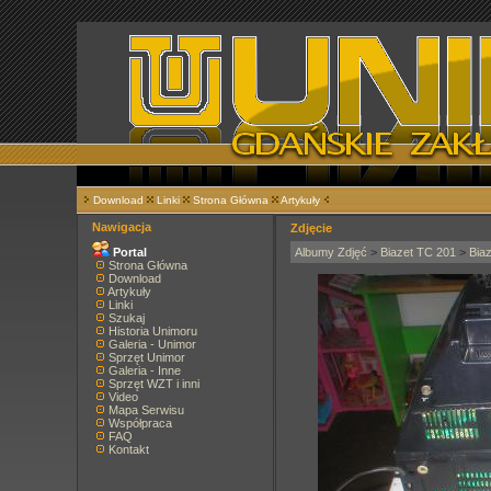
Download
Linki
Strona Główna
Artykuły
Nawigacja
Zdjęcie
Portal
Albumy Zdjęć
>
Biazet TC 201
>
Bia
Strona Główna
Download
Artykuły
Linki
Szukaj
Historia Unimoru
Galeria - Unimor
Sprzęt Unimor
Galeria - Inne
Sprzęt WZT i inni
Video
Mapa Serwisu
Współpraca
FAQ
Kontakt