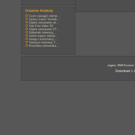
Ostatnie Artykuły
Czym zastąpić mikrok...
Janusz Łokuć Technik...
Zdalne sterowanie od...
Tele Foto Video '92
Zdalne sterowanie OT...
Odbiorniki telewizyj...
Zanim kupisz telewiz...
Uwagi o konstrukcji ...
Telewizor kolorowy T...
Przeróbka sterownika...
engine:
PHP-Fusion
Download
::