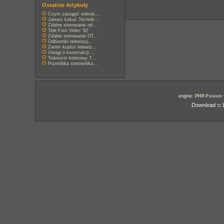
Ostatnie Artykuły
Czym zastąpić mikrok...
Janusz Łokuć Technik...
Zdalne sterowanie od...
Tele Foto Video '92
Zdalne sterowanie OT...
Odbiorniki telewizyj...
Zanim kupisz telewiz...
Uwagi o konstrukcji ...
Telewizor kolorowy T...
Przeróbka sterownika...
engine:
PHP-Fusion
Download
::