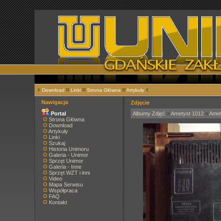
Download
Linki
Strona Główna
Artykuły
Nawigacja
Zdjęcie
Portal
Albumy Zdjęć
>
Ametyst 1012
>
Amet
Strona Główna
Download
Artykuły
Linki
Szukaj
Historia Unimoru
Galeria - Unimor
Sprzęt Unimor
Galeria - Inne
Sprzęt WZT i inni
Video
Mapa Serwisu
Współpraca
FAQ
Kontakt