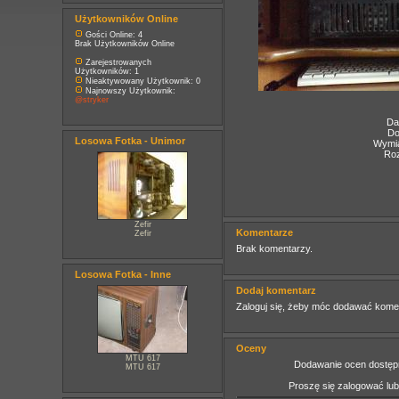
Użytkowników Online
Gości Online: 4
Brak Użytkowników Online
Zarejestrowanych
Użytkowników: 1
Nieaktywowany Użytkownik: 0
Najnowszy Użytkownik:
@stryker
Da
Do
Losowa Fotka - Unimor
Wymia
Roz
Zefir
Komentarze
Zefir
Brak komentarzy.
Losowa Fotka - Inne
Dodaj komentarz
Zaloguj się, żeby móc dodawać kome
Oceny
MTU 617
Dodawanie ocen dostępn
MTU 617
Proszę się zalogować lu