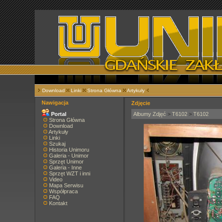
Download
Linki
Strona Główna
Artykuły
Nawigacja
Zdjęcie
Portal
Albumy Zdjęć
>
T6102
>
T6102
Strona Główna
Download
Artykuły
Linki
Szukaj
Historia Unimoru
Galeria - Unimor
Sprzęt Unimor
Galeria - Inne
Sprzęt WZT i inni
Video
Mapa Serwisu
Współpraca
FAQ
Kontakt