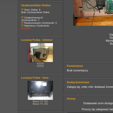
Użytkowników Online
Gości Online: 6
Brak Użytkowników Online
Zarejestrowanych
Użytkowników: 1
Nieaktywowany Użytkownik: 0
Najnowszy Użytkownik:
@stryker
Da
Do
Losowa Fotka - Unimor
Wymia
Ro
K2216
Komentarze
K2216
Brak komentarzy.
Losowa Fotka - Inne
Dodaj komentarz
Zaloguj się, żeby móc dodawać kome
Oceny
Biazet TC 201
Dodawanie ocen dostępn
Biazet TC 201
Proszę się zalogować lu