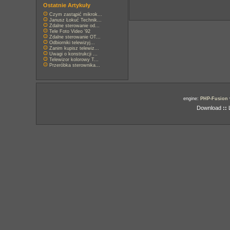
Ostatnie Artykuły
Czym zastąpić mikrok...
Janusz Łokuć Technik...
Zdalne sterowanie od...
Tele Foto Video '92
Zdalne sterowanie OT...
Odbiorniki telewizyj...
Zanim kupisz telewiz...
Uwagi o konstrukcji ...
Telewizor kolorowy T...
Przeróbka sterownika...
engine:
PHP-Fusion
Download
::