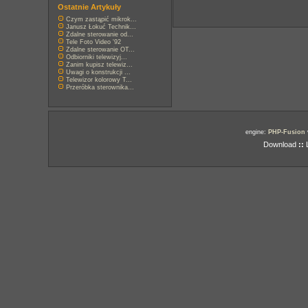
Ostatnie Artykuły
Czym zastąpić mikrok...
Janusz Łokuć Technik...
Zdalne sterowanie od...
Tele Foto Video '92
Zdalne sterowanie OT...
Odbiorniki telewizyj...
Zanim kupisz telewiz...
Uwagi o konstrukcji ...
Telewizor kolorowy T...
Przeróbka sterownika...
engine:
PHP-Fusion
Download
::