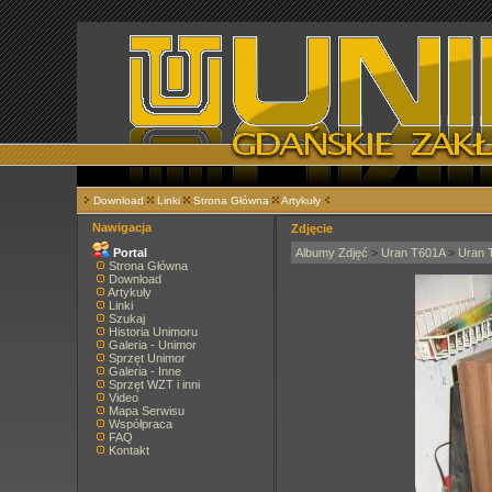
Download
Linki
Strona Główna
Artykuły
Nawigacja
Zdjęcie
Portal
Albumy Zdjęć
>
Uran T601A
>
Uran 
Strona Główna
Download
Artykuły
Linki
Szukaj
Historia Unimoru
Galeria - Unimor
Sprzęt Unimor
Galeria - Inne
Sprzęt WZT i inni
Video
Mapa Serwisu
Współpraca
FAQ
Kontakt