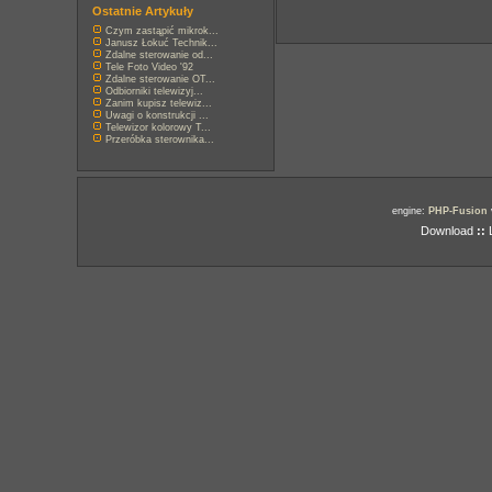
Ostatnie Artykuły
Czym zastąpić mikrok...
Janusz Łokuć Technik...
Zdalne sterowanie od...
Tele Foto Video '92
Zdalne sterowanie OT...
Odbiorniki telewizyj...
Zanim kupisz telewiz...
Uwagi o konstrukcji ...
Telewizor kolorowy T...
Przeróbka sterownika...
engine:
PHP-Fusion
Download
::