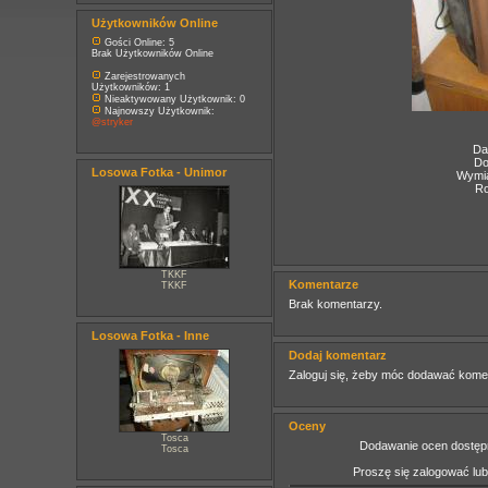
Użytkowników Online
Gości Online: 5
Brak Użytkowników Online
Zarejestrowanych
Użytkowników: 1
Nieaktywowany Użytkownik: 0
Najnowszy Użytkownik:
@stryker
Da
Do
Losowa Fotka - Unimor
Wymia
Ro
TKKF
Komentarze
TKKF
Brak komentarzy.
Losowa Fotka - Inne
Dodaj komentarz
Zaloguj się, żeby móc dodawać kome
Oceny
Tosca
Dodawanie ocen dostępn
Tosca
Proszę się zalogować lu