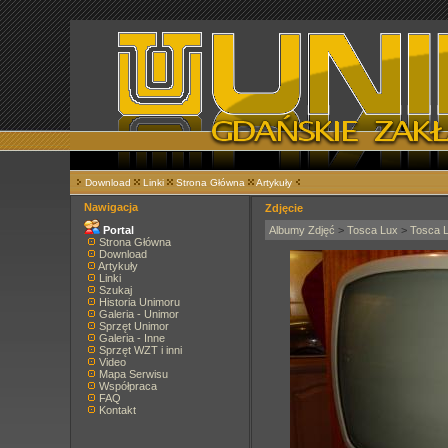
Download
Linki
Strona Główna
Artykuły
Nawigacja
Zdjęcie
Portal
Albumy Zdjęć
>
Tosca Lux
>
Tosca 
Strona Główna
Download
Artykuły
Linki
Szukaj
Historia Unimoru
Galeria - Unimor
Sprzęt Unimor
Galeria - Inne
Sprzęt WZT i inni
Video
Mapa Serwisu
Współpraca
FAQ
Kontakt