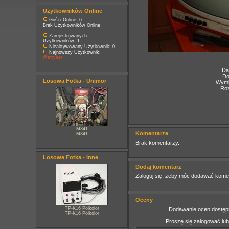
Użytkowników Online
Gości Online: 6
Brak Użytkowników Online
Zarejestrowanych
Użytkowników: 1
Nieaktywowany Użytkownik: 0
Najnowszy Użytkownik:
@stryker
Da
Do
Losowa Fotka - Unimor
Wymia
Roz
M341
Komentarze
M341
Brak komentarzy.
Losowa Fotka - Inne
Dodaj komentarz
Zaloguj się, żeby móc dodawać kome
Oceny
TP-K16 Polkolor
Dodawanie ocen dostępn
TP-K16 Polkolor
Proszę się zalogować lu