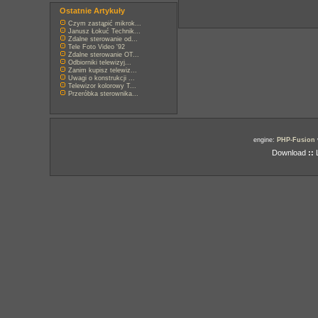
Ostatnie Artykuły
Czym zastąpić mikrok...
Janusz Łokuć Technik...
Zdalne sterowanie od...
Tele Foto Video '92
Zdalne sterowanie OT...
Odbiorniki telewizyj...
Zanim kupisz telewiz...
Uwagi o konstrukcji ...
Telewizor kolorowy T...
Przeróbka sterownika...
engine:
PHP-Fusion
Download
::