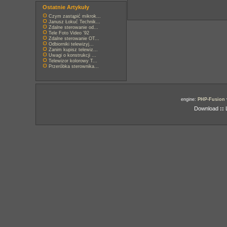
Ostatnie Artykuły
Czym zastąpić mikrok...
Janusz Łokuć Technik...
Zdalne sterowanie od...
Tele Foto Video '92
Zdalne sterowanie OT...
Odbiorniki telewizyj...
Zanim kupisz telewiz...
Uwagi o konstrukcji ...
Telewizor kolorowy T...
Przeróbka sterownika...
engine:
PHP-Fusion
Download
::