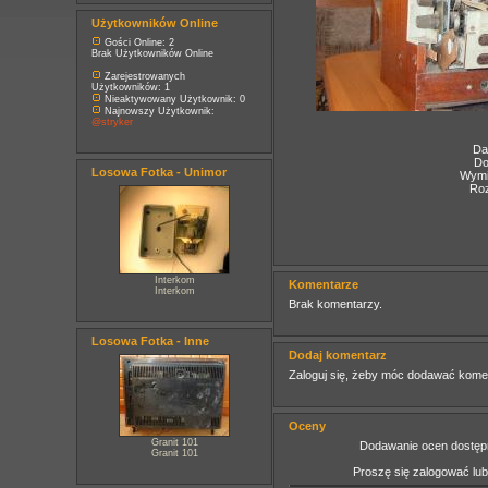
Użytkowników Online
Gości Online: 2
Brak Użytkowników Online
Zarejestrowanych
Użytkowników: 1
Nieaktywowany Użytkownik: 0
Najnowszy Użytkownik:
@stryker
Da
Do
Losowa Fotka - Unimor
Wymia
Roz
Interkom
Komentarze
Interkom
Brak komentarzy.
Losowa Fotka - Inne
Dodaj komentarz
Zaloguj się, żeby móc dodawać kome
Oceny
Granit 101
Dodawanie ocen dostępn
Granit 101
Proszę się zalogować lu