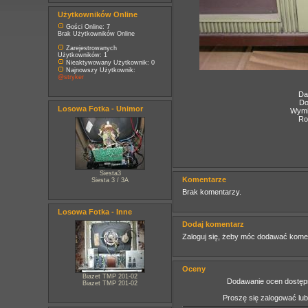
Użytkowników Online
Gości Online: 7
Brak Użytkowników Online
Zarejestrowanych
Użytkowników: 1
Nieaktywowany Użytkownik: 0
Najnowszy Użytkownik:
@stryker
Da
Do
Losowa Fotka - Unimor
Wymia
Ro
Siesta3
Komentarze
Siesta 3 / 3A
Brak komentarzy.
Losowa Fotka - Inne
Dodaj komentarz
Zaloguj się, żeby móc dodawać kome
Oceny
Biazet TMP 201-02
Dodawanie ocen dostępn
Biazet TMP 201-02
Proszę się zalogować lu