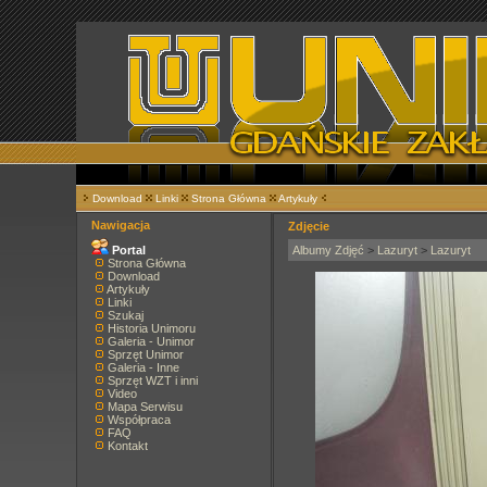
Download
Linki
Strona Główna
Artykuły
Nawigacja
Zdjęcie
Portal
Albumy Zdjęć
>
Lazuryt
>
Lazuryt
Strona Główna
Download
Artykuły
Linki
Szukaj
Historia Unimoru
Galeria - Unimor
Sprzęt Unimor
Galeria - Inne
Sprzęt WZT i inni
Video
Mapa Serwisu
Współpraca
FAQ
Kontakt