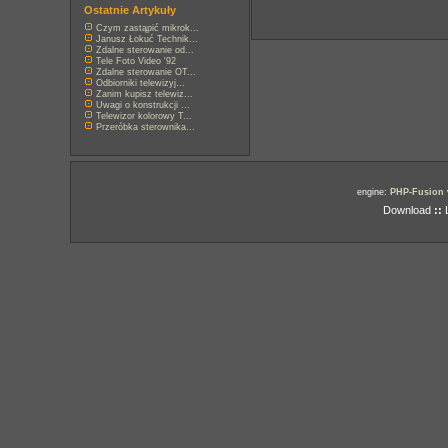
Ostatnie Artykuły
Czym zastąpić mikrok...
Janusz Łokuć Technik...
Zdalne sterowanie od...
Tele Foto Video '92
Zdalne sterowanie OT...
Odbiorniki telewizyj...
Zanim kupisz telewiz...
Uwagi o konstrukcji ...
Telewizor kolorowy T...
Przeróbka sterownika...
engine:
PHP-Fusion
Download
::