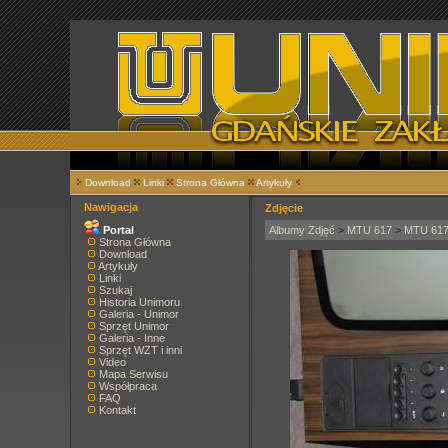
Download
Linki
Strona Główna
Artykuły
Nawigacja
Zdjęcie
Portal
Albumy Zdjęć
>
MTU 617
>
MTU 61
Strona Główna
Download
Artykuły
Linki
Szukaj
Historia Unimoru
Galeria - Unimor
Sprzęt Unimor
Galeria - Inne
Sprzęt WZT i inni
Video
Mapa Serwisu
Współpraca
FAQ
Kontakt