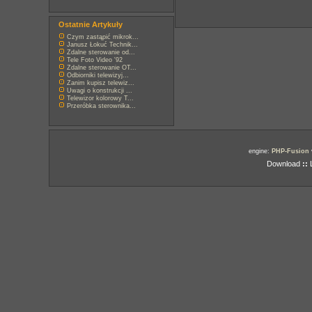
Ostatnie Artykuły
Czym zastąpić mikrok...
Janusz Łokuć Technik...
Zdalne sterowanie od...
Tele Foto Video '92
Zdalne sterowanie OT...
Odbiorniki telewizyj...
Zanim kupisz telewiz...
Uwagi o konstrukcji ...
Telewizor kolorowy T...
Przeróbka sterownika...
engine:
PHP-Fusion
Download
::