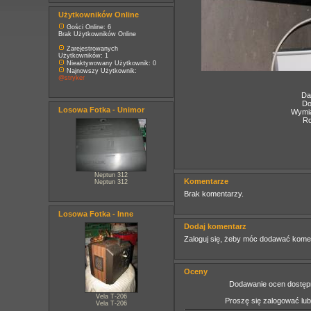
Użytkowników Online
Gości Online: 6
Brak Użytkowników Online
Zarejestrowanych
Użytkowników: 1
Nieaktywowany Użytkownik: 0
Najnowszy Użytkownik:
@stryker
Da
Do
Losowa Fotka - Unimor
Wymia
Ro
Neptun 312
Komentarze
Neptun 312
Brak komentarzy.
Losowa Fotka - Inne
Dodaj komentarz
Zaloguj się, żeby móc dodawać kome
Oceny
Dodawanie ocen dostępn
Vela T-206
Proszę się zalogować lu
Vela T-206