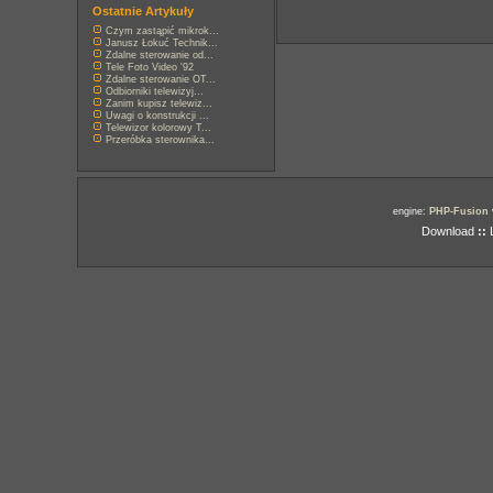
Ostatnie Artykuły
Czym zastąpić mikrok...
Janusz Łokuć Technik...
Zdalne sterowanie od...
Tele Foto Video '92
Zdalne sterowanie OT...
Odbiorniki telewizyj...
Zanim kupisz telewiz...
Uwagi o konstrukcji ...
Telewizor kolorowy T...
Przeróbka sterownika...
engine:
PHP-Fusion
Download
::