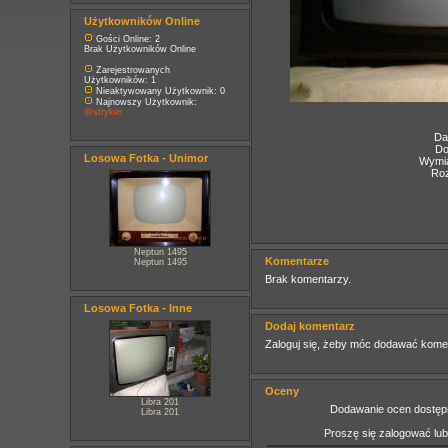
Użytkowników Online
Gości Online: 2
Brak Użytkowników Online
Zarejestrowanych
Użytkowników: 1
Nieaktywowany Użytkownik: 0
Najnowszy Użytkownik:
@stryker
Da
Do
Losowa Fotka - Unimor
Wymia
Roz
Neptun 1495
Komentarze
Neptun 1495
Brak komentarzy.
Losowa Fotka - Inne
Dodaj komentarz
Zaloguj się, żeby móc dodawać kome
Oceny
Libra 201
Dodawanie ocen dostępn
Libra 201
Proszę się zalogować lu