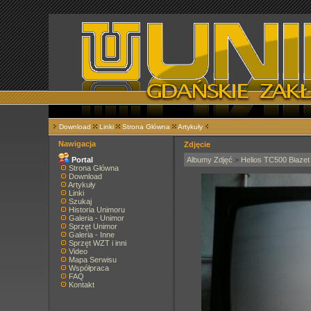
Download
Linki
Strona Główna
Artykuły
Nawigacja
Zdjęcie
Portal
Albumy Zdjęć
>
Helios TC500 Biazet
Strona Główna
Download
Artykuły
Linki
Szukaj
Historia Unimoru
Galeria - Unimor
Sprzęt Unimor
Galeria - Inne
Sprzęt WZT i inni
Video
Mapa Serwisu
Współpraca
FAQ
Kontakt