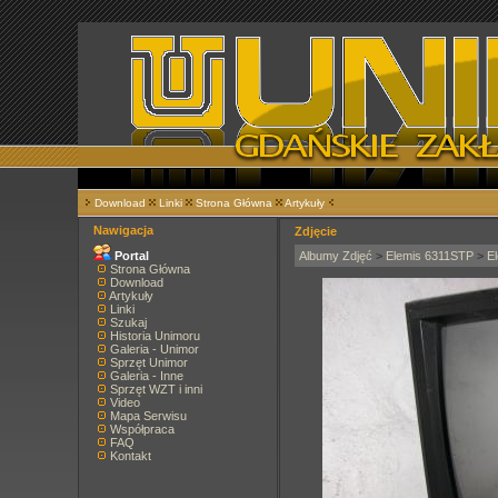
Download
Linki
Strona Główna
Artykuły
Nawigacja
Zdjęcie
Portal
Albumy Zdjęć
>
Elemis 6311STP
>
E
Strona Główna
Download
Artykuły
Linki
Szukaj
Historia Unimoru
Galeria - Unimor
Sprzęt Unimor
Galeria - Inne
Sprzęt WZT i inni
Video
Mapa Serwisu
Współpraca
FAQ
Kontakt