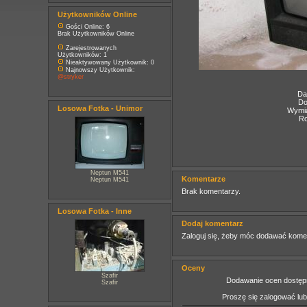
Użytkowników Online
Gości Online: 6
Brak Użytkowników Online
Zarejestrowanych
Użytkowników: 1
Nieaktywowany Użytkownik: 0
Najnowszy Użytkownik:
@stryker
Da
Do
Losowa Fotka - Unimor
Wymia
Ro
Neptun M541
Komentarze
Neptun M541
Brak komentarzy.
Losowa Fotka - Inne
Dodaj komentarz
Zaloguj się, żeby móc dodawać kome
Oceny
Szafir
Dodawanie ocen dostępn
Szafir
Proszę się zalogować lu