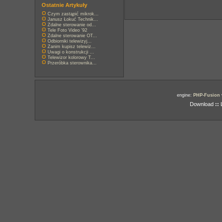
Ostatnie Artykuły
Czym zastąpić mikrok...
Janusz Łokuć Technik...
Zdalne sterowanie od...
Tele Foto Video '92
Zdalne sterowanie OT...
Odbiorniki telewizyj...
Zanim kupisz telewiz...
Uwagi o konstrukcji ...
Telewizor kolorowy T...
Przeróbka sterownika...
engine:
PHP-Fusion
Download
::