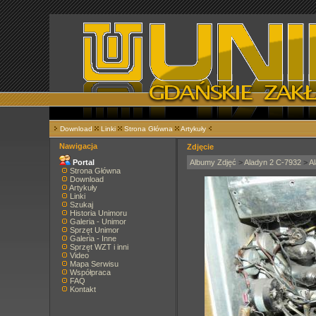
Download
Linki
Strona Główna
Artykuły
Nawigacja
Zdjęcie
Portal
Albumy Zdjęć
>
Aladyn 2 C-7932
>
A
Strona Główna
Download
Artykuły
Linki
Szukaj
Historia Unimoru
Galeria - Unimor
Sprzęt Unimor
Galeria - Inne
Sprzęt WZT i inni
Video
Mapa Serwisu
Współpraca
FAQ
Kontakt