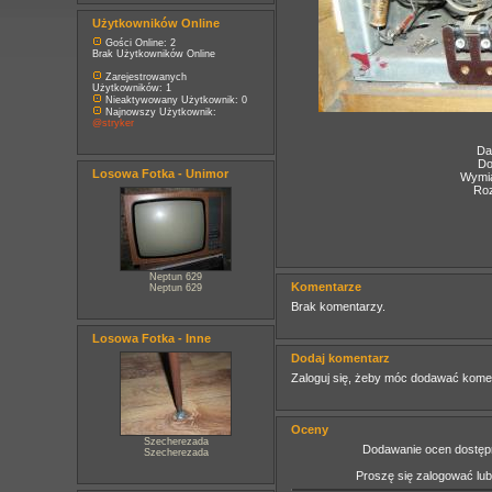
Użytkowników Online
Gości Online: 2
Brak Użytkowników Online
Zarejestrowanych
Użytkowników: 1
Nieaktywowany Użytkownik: 0
Najnowszy Użytkownik:
@stryker
Da
Do
Losowa Fotka - Unimor
Wymia
Roz
Neptun 629
Komentarze
Neptun 629
Brak komentarzy.
Losowa Fotka - Inne
Dodaj komentarz
Zaloguj się, żeby móc dodawać kome
Oceny
Szecherezada
Dodawanie ocen dostępn
Szecherezada
Proszę się zalogować lu