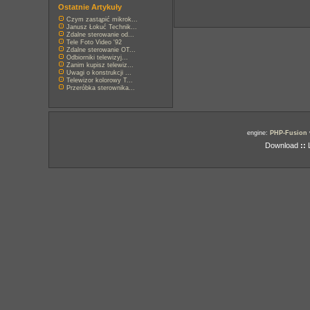
Ostatnie Artykuły
Czym zastąpić mikrok...
Janusz Łokuć Technik...
Zdalne sterowanie od...
Tele Foto Video '92
Zdalne sterowanie OT...
Odbiorniki telewizyj...
Zanim kupisz telewiz...
Uwagi o konstrukcji ...
Telewizor kolorowy T...
Przeróbka sterownika...
engine:
PHP-Fusion
Download
::