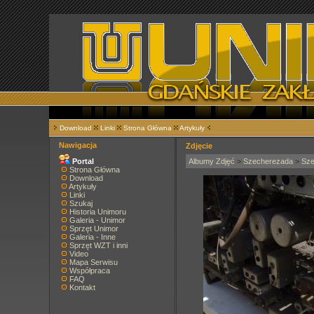
Download
Linki
Strona Główna
Artykuły
Nawigacja
Zdjęcie
Portal
Albumy Zdjęć
>
Szecherezada
>
Sze
Strona Główna
Download
Artykuły
Linki
Szukaj
Historia Unimoru
Galeria - Unimor
Sprzęt Unimor
Galeria - Inne
Sprzęt WZT i inni
Video
Mapa Serwisu
Współpraca
FAQ
Kontakt