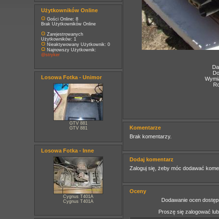
Użytkowników Online
Gości Online: 8
Brak Użytkowników Online
Zarejestrowanych
Użytkowników: 1
Nieaktywowany Użytkownik: 0
Najnowszy Użytkownik:
@stryker
Da
Do
Losowa Fotka - Unimor
Wymia
Ro
GTV 881
Komentarze
GTV 881
Brak komentarzy.
Losowa Fotka - Inne
Dodaj komentarz
Zaloguj się, żeby móc dodawać kome
Oceny
Cygnus T401A
Dodawanie ocen dostępn
Cygnus T401A
Proszę się zalogować lu