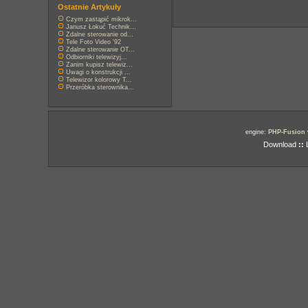
Ostatnie Artykuły
Czym zastąpić mikrok...
Janusz Łokuć Technik...
Zdalne sterowanie od...
Tele Foto Video '92
Zdalne sterowanie OT...
Odbiorniki telewizyj...
Zanim kupisz telewiz...
Uwagi o konstrukcji ...
Telewizor kolorowy T...
Przeróbka sterownika...
engine:
PHP-Fusion
Download
::