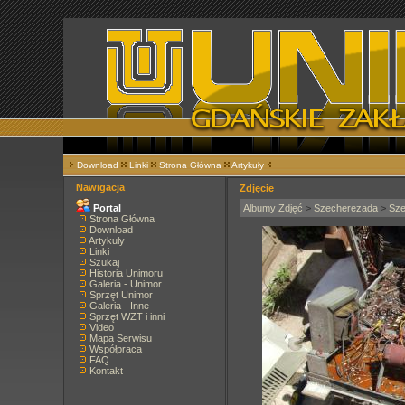
Download
Linki
Strona Główna
Artykuły
Nawigacja
Zdjęcie
Portal
Albumy Zdjęć
>
Szecherezada
>
Sze
Strona Główna
Download
Artykuły
Linki
Szukaj
Historia Unimoru
Galeria - Unimor
Sprzęt Unimor
Galeria - Inne
Sprzęt WZT i inni
Video
Mapa Serwisu
Współpraca
FAQ
Kontakt