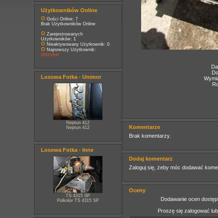
Użytkowników Online
Gości Online: 7
Brak Użytkowników Online
Zarejestrowanych
Użytkowników: 1
Nieaktywowany Użytkownik: 0
Najnowszy Użytkownik:
@stryker
Da
Do
Losowa Fotka - Unimor
Wymia
Ro
Neptun 412
Komentarze
Neptun 412
Brak komentarzy.
Losowa Fotka - Inne
Dodaj komentarz
Zaloguj się, żeby móc dodawać kome
Oceny
TS 4315 SP
Dodawanie ocen dostępn
Polkolor TS 4315 SP
Proszę się zalogować lu