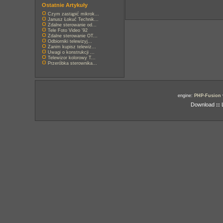
Ostatnie Artykuły
Czym zastąpić mikrok...
Janusz Łokuć Technik...
Zdalne sterowanie od...
Tele Foto Video '92
Zdalne sterowanie OT...
Odbiorniki telewizyj...
Zanim kupisz telewiz...
Uwagi o konstrukcji ...
Telewizor kolorowy T...
Przeróbka sterownika...
engine:
PHP-Fusion
Download
::