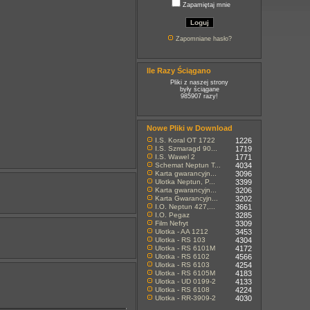
Zapamiętaj mnie
Zapomniane hasło?
Ile Razy Ściągano
Pliki z naszej strony
były ściągane
985907 razy!
Nowe Pliki w Download
I.S. Koral OT 1722
1226
I.S. Szmaragd 90...
1719
I.S. Wawel 2
1771
Schemat Neptun T...
4034
Karta gwarancyjn...
3096
Ulotka Neptun, P...
3399
Karta gwarancyjn...
3206
Karta Gwarancyjn...
3202
I.O. Neptun 427,...
3661
I.O. Pegaz
3285
Film Nefryt
3309
Ulotka - AA 1212
3453
Ulotka - RS 103
4304
Ulotka - RS 6101M
4172
Ulotka - RS 6102
4566
Ulotka - RS 6103
4254
Ulotka - RS 6105M
4183
Ulotka - UD 0199-2
4133
Ulotka - RS 6108
4224
Ulotka - RR-3909-2
4030