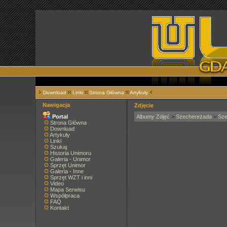
Download
Linki
Strona Główna
Artykuły
Nawigacja
Zdjęcie
Portal
Albumy Zdjęć
>
Szecherezada
>
Sze
Strona Główna
Download
Artykuły
Linki
Szukaj
Historia Unimoru
Galeria - Unimor
Sprzęt Unimor
Galeria - Inne
Sprzęt WZT i inni
Video
Mapa Serwisu
Współpraca
FAQ
Kontakt