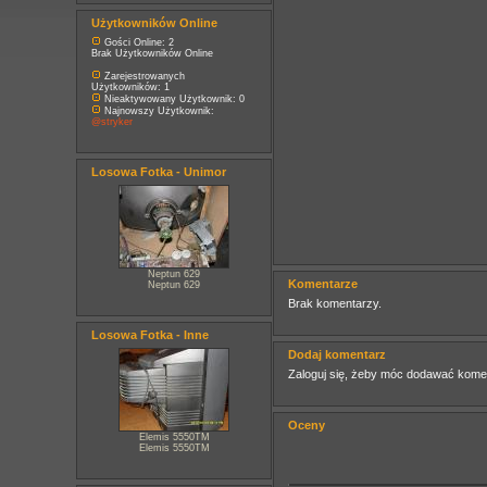
Użytkowników Online
Gości Online: 2
Brak Użytkowników Online
Zarejestrowanych
Użytkowników: 1
Nieaktywowany Użytkownik: 0
Najnowszy Użytkownik:
@stryker
Losowa Fotka - Unimor
Neptun 629
Komentarze
Neptun 629
Brak komentarzy.
Losowa Fotka - Inne
Dodaj komentarz
Zaloguj się, żeby móc dodawać kome
Oceny
Elemis 5550TM
Elemis 5550TM