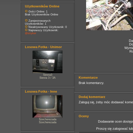
Użytkowników Online
Gości Online: 1
Brak Użytkowników Online
Zarejestrowanych
Użytkowników: 1
Nieaktywowany Użytkownik: 0
Najnowszy Użytkownik:
@stryker
Da
Do
Losowa Fotka - Unimor
Wymia
Ro
Siesta3
Komentarze
Siesta 3 / 3A
Brak komentarzy.
Losowa Fotka - Inne
Dodaj komentarz
Zaloguj się, żeby móc dodawać kome
Oceny
Szecherezada
Dodawanie ocen dostępn
Szecherezada
Proszę się zalogować lu