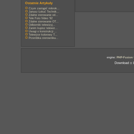
Ostatnie Artykuły
Czym zastąpić mikrok...
Janusz Łokuć Technik...
Zdalne sterowanie od...
Tele Foto Video '92
Zdalne sterowanie OT...
Odbiorniki telewizyj...
Zanim kupisz telewiz...
Uwagi o konstrukcji ...
Telewizor kolorowy T...
Przeróbka sterownika...
engine:
PHP-Fusion
Download
::