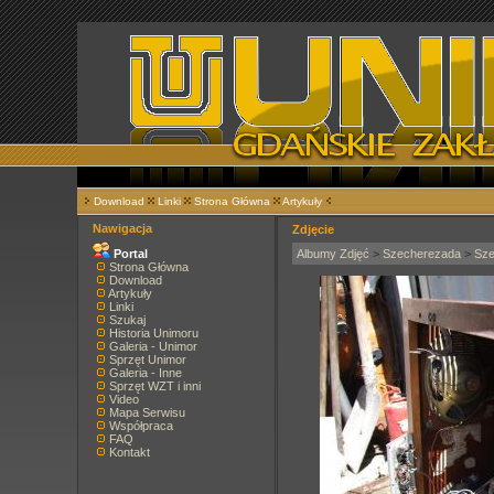
Download
Linki
Strona Główna
Artykuły
Nawigacja
Zdjęcie
Portal
Albumy Zdjęć
>
Szecherezada
>
Sze
Strona Główna
Download
Artykuły
Linki
Szukaj
Historia Unimoru
Galeria - Unimor
Sprzęt Unimor
Galeria - Inne
Sprzęt WZT i inni
Video
Mapa Serwisu
Współpraca
FAQ
Kontakt