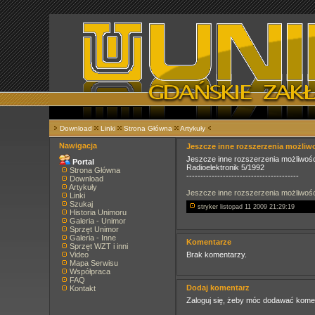
Download
Linki
Strona Główna
Artykuły
Nawigacja
Jeszcze inne rozszerzenia możliw
Jeszcze inne rozszerzenia możliwośc
Portal
Radioelektronik 5/1992
Strona Główna
----------------------------------------
Download
Artykuły
Jeszcze inne rozszerzenia możliwośc
Linki
Szukaj
stryker
listopad 11 2009 21:29:19
Historia Unimoru
Galeria - Unimor
Sprzęt Unimor
Galeria - Inne
Komentarze
Sprzęt WZT i inni
Video
Brak komentarzy.
Mapa Serwisu
Współpraca
FAQ
Dodaj komentarz
Kontakt
Zaloguj się, żeby móc dodawać kome