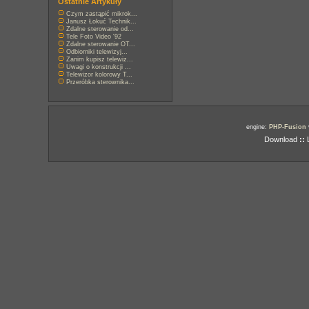
Ostatnie Artykuły
Czym zastąpić mikrok...
Janusz Łokuć Technik...
Zdalne sterowanie od...
Tele Foto Video '92
Zdalne sterowanie OT...
Odbiorniki telewizyj...
Zanim kupisz telewiz...
Uwagi o konstrukcji ...
Telewizor kolorowy T...
Przeróbka sterownika...
engine:
PHP-Fusion
Download
::