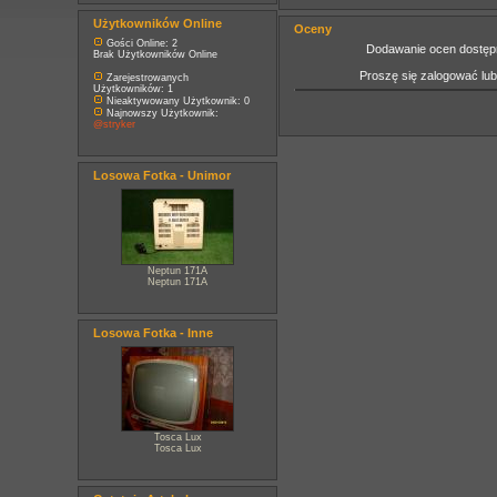
Użytkowników Online
Oceny
Gości Online: 2
Dodawanie ocen dostępn
Brak Użytkowników Online
Proszę się zalogować lu
Zarejestrowanych
Użytkowników: 1
Nieaktywowany Użytkownik: 0
Najnowszy Użytkownik:
@stryker
Losowa Fotka - Unimor
Neptun 171A
Neptun 171A
Losowa Fotka - Inne
Tosca Lux
Tosca Lux