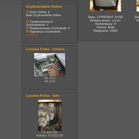
Użytkowników Online
Gości Online: 6
Brak Użytkowników Online
Data: 17/05/2007 14:53
Da
Dodany przez:
stryker
D
Zarejestrowanych
Komentarzy: 0
Użytkowników: 1
Ocena: Brak
Nieaktywowany Użytkownik: 0
Obejrzano: 2463
Najnowszy Użytkownik:
@stryker
Losowa Fotka - Unimor
AA 1212
AA 1212
Losowa Fotka - Inne
TS 4315 SP
Polkolor TS 4315 SP