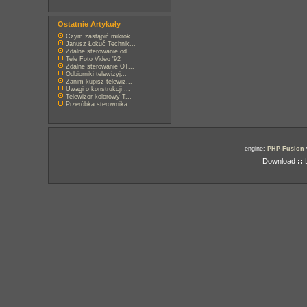
Ostatnie Artykuły
Czym zastąpić mikrok...
Janusz Łokuć Technik...
Zdalne sterowanie od...
Tele Foto Video '92
Zdalne sterowanie OT...
Odbiorniki telewizyj...
Zanim kupisz telewiz...
Uwagi o konstrukcji ...
Telewizor kolorowy T...
Przeróbka sterownika...
engine:
PHP-Fusion
Download
::