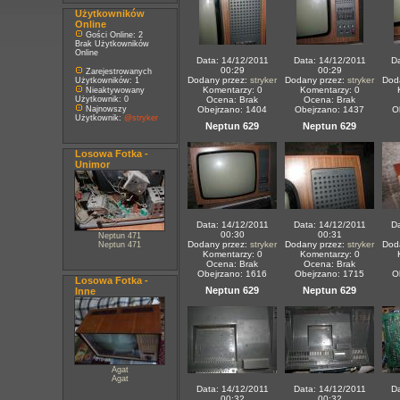
Użytkowników
Online
Gości Online: 2
Brak Użytkowników
Online
Data: 14/12/2011
Data: 14/12/2011
Da
00:29
00:29
Zarejestrowanych
Dodany przez:
stryker
Dodany przez:
stryker
Dod
Użytkowników: 1
Komentarzy: 0
Komentarzy: 0
Nieaktywowany
Użytkownik: 0
Ocena: Brak
Ocena: Brak
Najnowszy
Obejrzano: 1404
Obejrzano: 1437
O
Użytkownik:
@stryker
Neptun 629
Neptun 629
Losowa Fotka -
Unimor
Data: 14/12/2011
Data: 14/12/2011
Da
00:30
00:31
Neptun 471
Dodany przez:
stryker
Dodany przez:
stryker
Dod
Neptun 471
Komentarzy: 0
Komentarzy: 0
Ocena: Brak
Ocena: Brak
Obejrzano: 1616
Obejrzano: 1715
O
Losowa Fotka -
Neptun 629
Neptun 629
Inne
Agat
Agat
Data: 14/12/2011
Data: 14/12/2011
Da
00:32
00:32