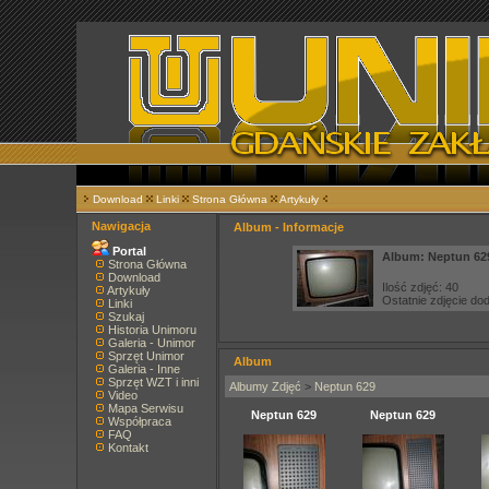
Download
Linki
Strona Główna
Artykuły
Nawigacja
Album - Informacje
Portal
Album: Neptun 62
Strona Główna
Download
Ilość zdjęć: 40
Artykuły
Ostatnie zdjęcie d
Linki
Szukaj
Historia Unimoru
Galeria - Unimor
Sprzęt Unimor
Album
Galeria - Inne
Sprzęt WZT i inni
Albumy Zdjęć
>
Neptun 629
Video
Mapa Serwisu
Neptun 629
Neptun 629
Współpraca
FAQ
Kontakt