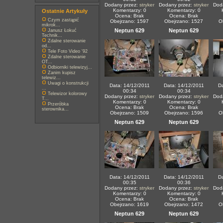
Dodany przez:
stryker
Dodany przez:
stryker
Dod
Komentarzy: 0
Komentarzy: 0
Ostatnie Artykuły
Ocena: Brak
Ocena: Brak
Czym zastąpić
Obejrzano: 1597
Obejrzano: 1527
O
mikrok...
Neptun 629
Neptun 629
Janusz Łokuć
Technik...
Zdalne sterowanie
od...
Tele Foto Video '92
Zdalne sterowanie
OT...
Odbiorniki telewizyj...
Zanim kupisz
telewiz...
Uwagi o konstrukcji
Data: 14/12/2011
Data: 14/12/2011
Da
...
00:34
00:34
Telewizor kolorowy
Dodany przez:
stryker
Dodany przez:
stryker
Dod
T...
Komentarzy: 0
Komentarzy: 0
Przeróbka
Ocena: Brak
Ocena: Brak
sterownika...
Obejrzano: 1509
Obejrzano: 1596
O
Neptun 629
Neptun 629
Data: 14/12/2011
Data: 14/12/2011
Da
00:35
00:36
Dodany przez:
stryker
Dodany przez:
stryker
Dod
Komentarzy: 0
Komentarzy: 0
Ocena: Brak
Ocena: Brak
Obejrzano: 1619
Obejrzano: 1472
O
Neptun 629
Neptun 629