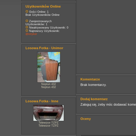
Użytkowników Online
Gości Online: 1
Brak Użytkowników Online
Zarejestrowanych
Użytkowników: 1
Nieaktywowany Użytkownik: 0
Najnowszy Użytkownik:
@stryker
Losowa Fotka - Unimor
Komentarze
Neptun 432
Brak komentarzy.
Neptun 432
Dodaj komentarz
Losowa Fotka - Inne
Zaloguj się, żeby móc dodawać kome
Oceny
Telewizor TZPZ
Telewizor TZPZ