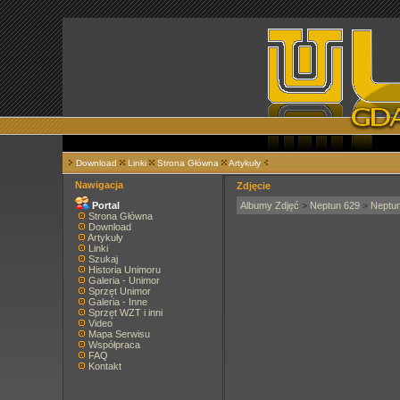
Download
Linki
Strona Główna
Artykuły
Nawigacja
Zdjęcie
Portal
Albumy Zdjęć
>
Neptun 629
>
Neptu
Strona Główna
Download
Artykuły
Linki
Szukaj
Historia Unimoru
Galeria - Unimor
Sprzęt Unimor
Galeria - Inne
Sprzęt WZT i inni
Video
Mapa Serwisu
Współpraca
FAQ
Kontakt