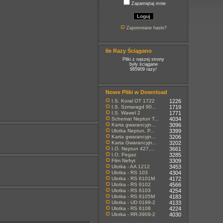
Zapamiętaj mnie
Zapomniane hasło?
Ile Razy Ściągano
Pliki z naszej strony
były ściągane
985909 razy!
Nowe Pliki w Download
I.S. Koral OT 1722
1226
I.S. Szmaragd 90...
1719
I.S. Wawel 2
1771
Schemat Neptun T...
4034
Karta gwarancyjn...
3096
Ulotka Neptun, P...
3399
Karta gwarancyjn...
3206
Karta Gwarancyjn...
3202
I.O. Neptun 427,...
3661
I.O. Pegaz
3285
Film Nefryt
3309
Ulotka - AA 1212
3453
Ulotka - RS 103
4304
Ulotka - RS 6101M
4172
Ulotka - RS 6102
4566
Ulotka - RS 6103
4254
Ulotka - RS 6105M
4183
Ulotka - UD 0199-2
4133
Ulotka - RS 6108
4224
Ulotka - RR-3909-2
4030