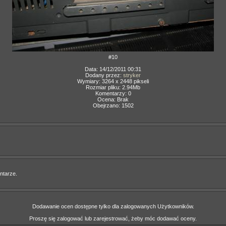
#10
Data: 14/12/2011 00:31
Dodany przez:
stryker
Wymiary: 3264 x 2448 pikseli
Rozmiar pliku: 2.94Mb
Komentarzy: 0
Ocena: Brak
Obejrzano: 1502
ntarze.
Dodawanie ocen dostępne tylko dla zalogowanych Użytkowników.
Proszę się zalogować lub zarejestrować, żeby móc dodawać oceny.