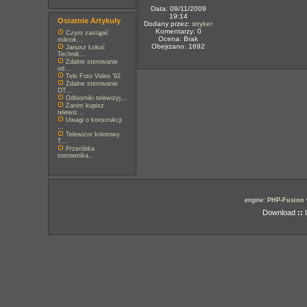
Data: 09/11/2009
19:14
Ostatnie Artykuły
Dodany przez:
stryker
Komentarzy: 0
Czym zastąpić
Ocena: Brak
mikrok...
Obejrzano: 1692
Janusz Łokuć
Technik...
Zdalne sterowanie
od...
Tele Foto Video '92
Zdalne sterowanie
OT...
Odbiorniki telewizyj...
Zanim kupisz
telewiz...
Uwagi o konstrukcji
...
Telewizor kolorowy
T...
Przeróbka
sterownika...
engine:
PHP-Fusion
Download
::