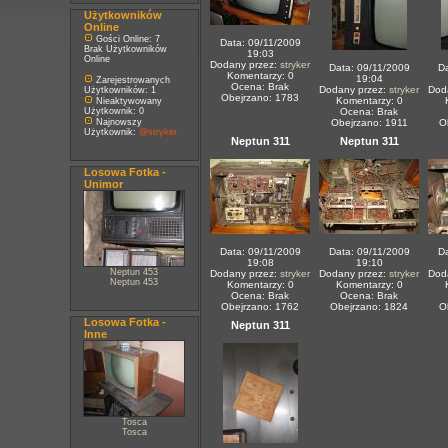
Użytkowników
Online
Gości Online: 7
Data: 09/11/2009
Brak Użytkowników
19:03
Online
Dodany przez:
stryker
Data: 09/11/2009
Da
Komentarzy: 0
19:04
Zarejestrowanych
Ocena: Brak
Dodany przez:
stryker
Dod
Użytkowników: 1
Obejrzano: 1783
Komentarzy: 0
Nieaktywowany
Użytkownik: 0
Ocena: Brak
Najnowszy
Obejrzano: 1911
O
Użytkownik:
@stryker
Neptun 311
Neptun 311
Losowa Fotka -
Unimor
Data: 09/11/2009
Data: 09/11/2009
Da
19:08
19:10
Neptun 453
Dodany przez:
stryker
Dodany przez:
stryker
Dod
Neptun 453
Komentarzy: 0
Komentarzy: 0
Ocena: Brak
Ocena: Brak
Obejrzano: 1762
Obejrzano: 1824
O
Losowa Fotka -
Neptun 311
Inne
Tosca
Tosca