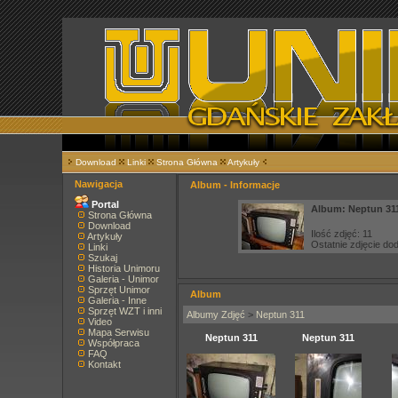
Download
Linki
Strona Główna
Artykuły
Nawigacja
Album - Informacje
Portal
Album: Neptun 31
Strona Główna
Download
Ilość zdjęć: 11
Artykuły
Ostatnie zdjęcie d
Linki
Szukaj
Historia Unimoru
Galeria - Unimor
Sprzęt Unimor
Album
Galeria - Inne
Sprzęt WZT i inni
Albumy Zdjęć
>
Neptun 311
Video
Mapa Serwisu
Neptun 311
Neptun 311
Współpraca
FAQ
Kontakt