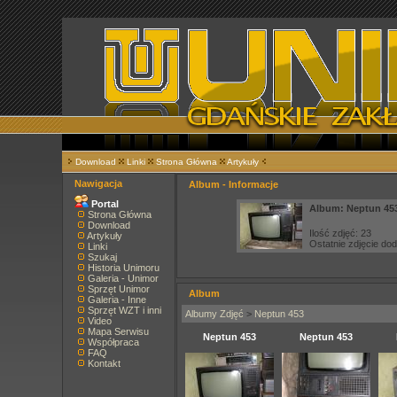
Download
Linki
Strona Główna
Artykuły
Nawigacja
Album - Informacje
Portal
Album: Neptun 45
Strona Główna
Download
Ilość zdjęć: 23
Artykuły
Ostatnie zdjęcie do
Linki
Szukaj
Historia Unimoru
Galeria - Unimor
Sprzęt Unimor
Album
Galeria - Inne
Sprzęt WZT i inni
Albumy Zdjęć
>
Neptun 453
Video
Mapa Serwisu
Neptun 453
Neptun 453
Współpraca
FAQ
Kontakt