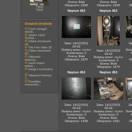
Ocena: Brak
Ocena: Brak
Obejrzano: 1589
Obejrzano: 1659
O
T5601
T5601
Neptun 453
Neptun 453
Ostatnie Artykuły
Czym zastąpić
mikrok...
Janusz Łokuć
Technik...
Zdalne sterowanie
Data: 14/12/2011
Da
od...
00:42
Tele Foto Video '92
Dodany przez:
stryker
Dod
Data: 14/12/2011
Zdalne sterowanie
Komentarzy: 0
OT...
00:42
Ocena: Brak
Odbiorniki
Dodany przez:
stryker
Obejrzano: 1625
O
telewizyj...
Komentarzy: 0
Zanim kupisz
Ocena: Brak
telewiz...
Obejrzano: 1670
Uwagi o konstrukcji
Neptun 453
Neptun 453
...
Telewizor kolorowy
T...
Przeróbka
sterownika...
Data: 14/12/2011
Data: 14/12/2011
Da
00:43
00:44
Dodany przez:
stryker
Dodany przez:
stryker
Dod
Komentarzy: 0
Komentarzy: 0
Ocena: Brak
Ocena: Brak
Obejrzano: 1448
Obejrzano: 1561
O