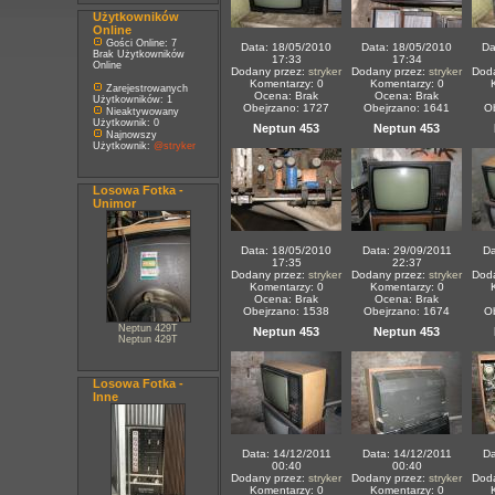
Użytkowników
Online
Gości Online: 7
Data: 18/05/2010
Data: 18/05/2010
Da
Brak Użytkowników
17:33
17:34
Online
Dodany przez:
stryker
Dodany przez:
stryker
Dod
Komentarzy: 0
Komentarzy: 0
Zarejestrowanych
Ocena: Brak
Ocena: Brak
Użytkowników: 1
Obejrzano: 1727
Obejrzano: 1641
O
Nieaktywowany
Użytkownik: 0
Neptun 453
Neptun 453
Najnowszy
Użytkownik:
@stryker
Losowa Fotka -
Unimor
Data: 18/05/2010
Data: 29/09/2011
Da
17:35
22:37
Dodany przez:
stryker
Dodany przez:
stryker
Dod
Komentarzy: 0
Komentarzy: 0
Ocena: Brak
Ocena: Brak
Obejrzano: 1538
Obejrzano: 1674
O
Neptun 429T
Neptun 453
Neptun 453
Neptun 429T
Losowa Fotka -
Inne
Data: 14/12/2011
Data: 14/12/2011
Da
00:40
00:40
Dodany przez:
stryker
Dodany przez:
stryker
Dod
Komentarzy: 0
Komentarzy: 0