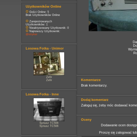
Użytkowników Online
Gości Online: 5
Brak Użytkowników Online
Zarejestrowanych
Użytkowników: 1
Nieaktywowany Użytkownik: 0
Najnowszy Użytkownik:
@stryker
Da
Do
Losowa Fotka - Unimor
Wymia
Ro
Zefir
Komentarze
Zefir
Brak komentarzy.
Losowa Fotka - Inne
Dodaj komentarz
Zaloguj się, żeby móc dodawać kome
Oceny
Syriusz TC506
Dodawanie ocen dostępn
Syriusz TC506
Proszę się zalogować lu