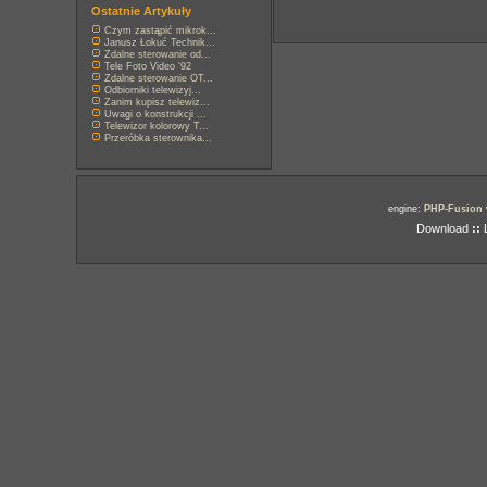
Ostatnie Artykuły
Czym zastąpić mikrok...
Janusz Łokuć Technik...
Zdalne sterowanie od...
Tele Foto Video '92
Zdalne sterowanie OT...
Odbiorniki telewizyj...
Zanim kupisz telewiz...
Uwagi o konstrukcji ...
Telewizor kolorowy T...
Przeróbka sterownika...
engine:
PHP-Fusion
Download
::