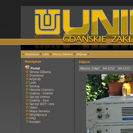
Download
Linki
Strona Główna
Artykuły
Nawigacja
Zdjęcie
Portal
Albumy Zdjęć
>
AA 1212
>
AA 1212
Strona Główna
Download
Artykuły
Linki
Szukaj
Historia Unimoru
Galeria - Unimor
Sprzęt Unimor
Galeria - Inne
Sprzęt WZT i inni
Video
Mapa Serwisu
Współpraca
FAQ
Kontakt