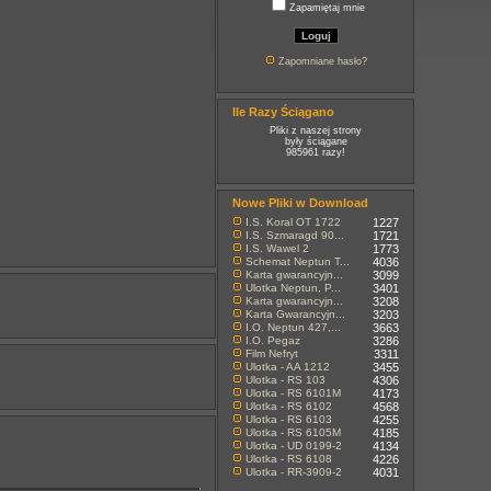
Zapamiętaj mnie
Zapomniane hasło?
Ile Razy Ściągano
Pliki z naszej strony
były ściągane
985961 razy!
Nowe Pliki w Download
I.S. Koral OT 1722
1227
I.S. Szmaragd 90...
1721
I.S. Wawel 2
1773
Schemat Neptun T...
4036
Karta gwarancyjn...
3099
Ulotka Neptun, P...
3401
Karta gwarancyjn...
3208
Karta Gwarancyjn...
3203
I.O. Neptun 427,...
3663
I.O. Pegaz
3286
Film Nefryt
3311
Ulotka - AA 1212
3455
Ulotka - RS 103
4306
Ulotka - RS 6101M
4173
Ulotka - RS 6102
4568
Ulotka - RS 6103
4255
Ulotka - RS 6105M
4185
Ulotka - UD 0199-2
4134
Ulotka - RS 6108
4226
Ulotka - RR-3909-2
4031