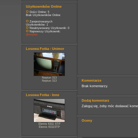
Użytkowników Online
Gości Online: 5
Brak Użytkowników Online
Zarejestrowanych
Użytkowników: 1
Nieaktywowany Użytkownik: 0
Najnowszy Użytkownik:
@stryker
Losowa Fotka - Unimor
Neptun 313
Komentarze
Neptun 313
Brak komentarzy.
Losowa Fotka - Inne
Dodaj komentarz
Zaloguj się, żeby móc dodawać kome
Oceny
Elemis 6311 STP
Elemis 6311STP