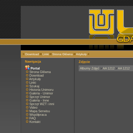
Download
Linki
Strona Główna
Artykuły
Nawigacja
Zdjęcie
Portal
Albumy Zdjęć
>
AA 1212
>
AA 1212
Strona Główna
Download
Artykuły
Linki
Szukaj
Historia Unimoru
Galeria - Unimor
Sprzęt Unimor
Galeria - Inne
Sprzęt WZT i inni
Video
Mapa Serwisu
Współpraca
FAQ
Kontakt