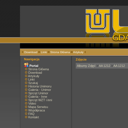
Download
Linki
Strona Główna
Artykuły
Nawigacja
Zdjęcie
Portal
Albumy Zdjęć
>
AA 1212
>
AA 1212
Strona Główna
Download
Artykuły
Linki
Szukaj
Historia Unimoru
Galeria - Unimor
Sprzęt Unimor
Galeria - Inne
Sprzęt WZT i inni
Video
Mapa Serwisu
Współpraca
FAQ
Kontakt