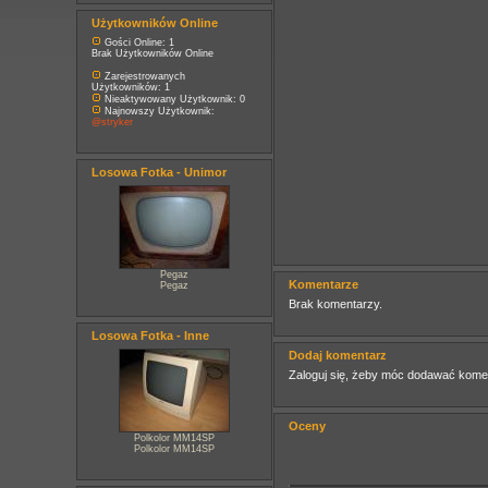
Użytkowników Online
Gości Online: 1
Brak Użytkowników Online
Zarejestrowanych
Użytkowników: 1
Nieaktywowany Użytkownik: 0
Najnowszy Użytkownik:
@stryker
Losowa Fotka - Unimor
Pegaz
Komentarze
Pegaz
Brak komentarzy.
Losowa Fotka - Inne
Dodaj komentarz
Zaloguj się, żeby móc dodawać kome
Oceny
Polkolor MM14SP
Polkolor MM14SP