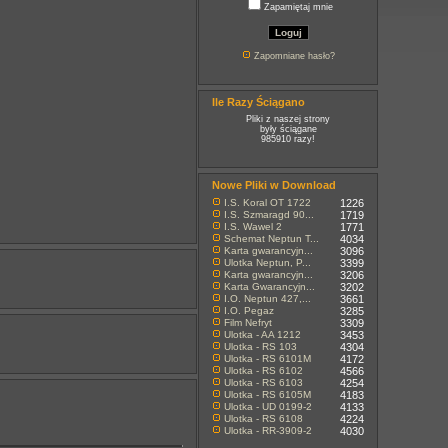
Zapamiętaj mnie
Zapomniane hasło?
Ile Razy Ściągano
Pliki z naszej strony
były ściągane
985910 razy!
Nowe Pliki w Download
I.S. Koral OT 1722
1226
I.S. Szmaragd 90...
1719
I.S. Wawel 2
1771
Schemat Neptun T...
4034
Karta gwarancyjn...
3096
Ulotka Neptun, P...
3399
Karta gwarancyjn...
3206
Karta Gwarancyjn...
3202
I.O. Neptun 427,...
3661
I.O. Pegaz
3285
Film Nefryt
3309
Ulotka - AA 1212
3453
Ulotka - RS 103
4304
Ulotka - RS 6101M
4172
Ulotka - RS 6102
4566
Ulotka - RS 6103
4254
Ulotka - RS 6105M
4183
Ulotka - UD 0199-2
4133
Ulotka - RS 6108
4224
Ulotka - RR-3909-2
4030