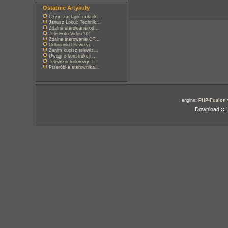
Ostatnie Artykuły
Czym zastąpić mikrok...
Janusz Łokuć Technik...
Zdalne sterowanie od...
Tele Foto Video '92
Zdalne sterowanie OT...
Odbiorniki telewizyj...
Zanim kupisz telewiz...
Uwagi o konstrukcji ...
Telewizor kolorowy T...
Przeróbka sterownika...
engine:
PHP-Fusion
Download
::