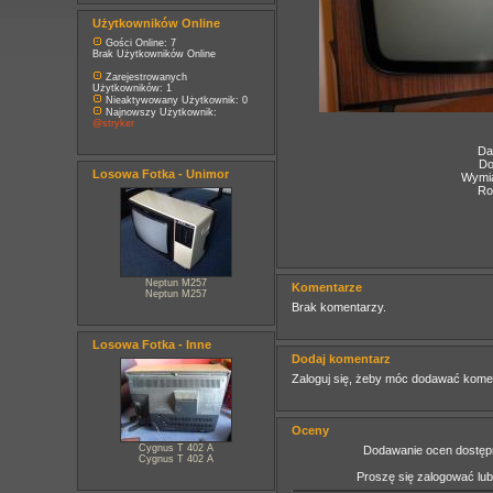
Użytkowników Online
Gości Online: 7
Brak Użytkowników Online
Zarejestrowanych
Użytkowników: 1
Nieaktywowany Użytkownik: 0
Najnowszy Użytkownik:
@stryker
Da
Do
Losowa Fotka - Unimor
Wymia
Ro
Neptun M257
Komentarze
Neptun M257
Brak komentarzy.
Losowa Fotka - Inne
Dodaj komentarz
Zaloguj się, żeby móc dodawać kome
Oceny
Cygnus T 402 A
Dodawanie ocen dostępn
Cygnus T 402 A
Proszę się zalogować lu