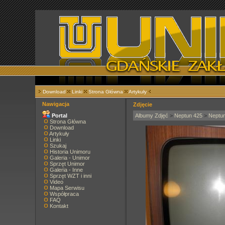
Download
Linki
Strona Główna
Artykuły
Nawigacja
Zdjęcie
Portal
Albumy Zdjęć
>
Neptun 425
>
Neptu
Strona Główna
Download
Artykuły
Linki
Szukaj
Historia Unimoru
Galeria - Unimor
Sprzęt Unimor
Galeria - Inne
Sprzęt WZT i inni
Video
Mapa Serwisu
Współpraca
FAQ
Kontakt